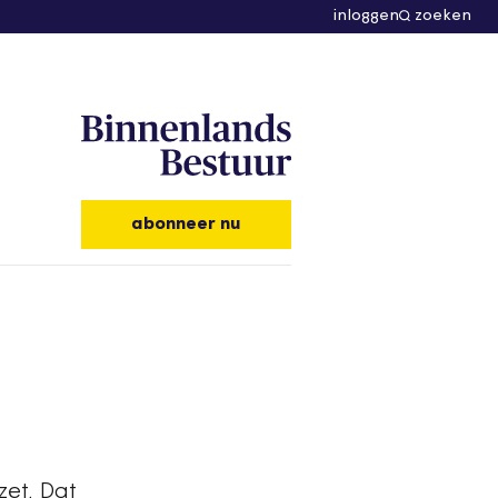
inloggen
zoeken
abonneer nu
zet. Dat