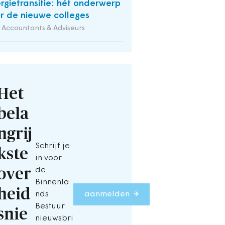
rgietransitie: hét onderwerp
r de nieuwe colleges
Accountants & Adviseurs
Het
bela
ngrij
Schrijf je
kste
in voor
over
de
Binnenla
heid
nds
aanmelden
Bestuur
snie
nieuwsbri