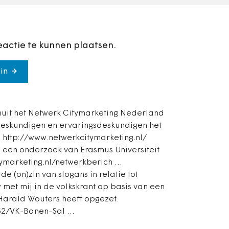
eactie te kunnen plaatsen.
in
it het Netwerk Citymarketing Nederland
eskundigen en ervaringsdeskundigen het
: http://www.netwerkcitymarketing.nl/
 een onderzoek van Erasmus Universiteit
tymarketing.nl/netwerkberich …
 de (on)zin van slogans in relatie tot
w met mij in de volkskrant op basis van een
Harald Wouters heeft opgezet.
532/VK-Banen-Sal …