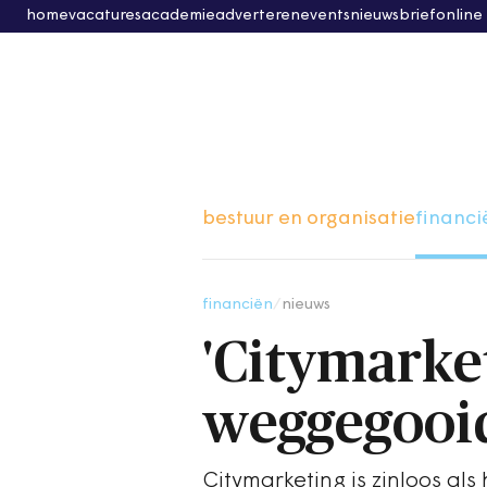
home
vacatures
academie
adverteren
events
nieuwsbrief
online
bestuur en organisatie
financi
financiën
/
nieuws
'Citymarke
weggegooid
Citymarketing is zinloos al