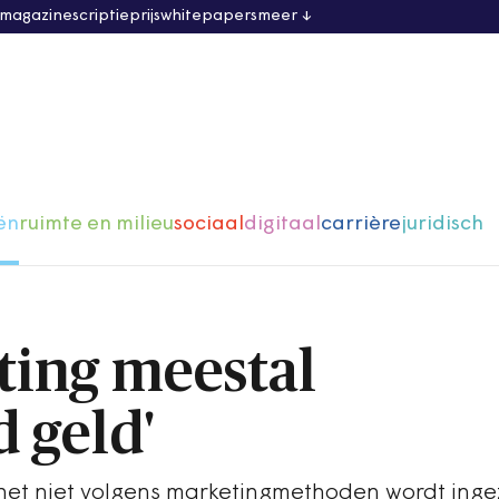
 magazine
scriptieprijs
whitepapers
meer
ën
ruimte en milieu
sociaal
digitaal
carrière
juridisch
ting meestal
 geld'
s het niet volgens marketingmethoden wordt inge