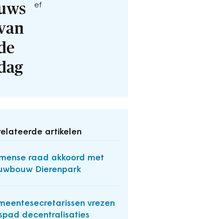
uws
ef
van
de
dag
elateerde artikelen
mense raad akkoord met
uwbouw Dierenpark
eentesecretarissen vrezen
dspad decentralisaties