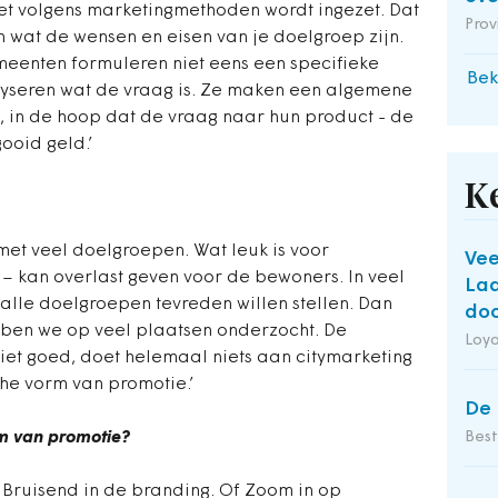
niet volgens marketingmethoden wordt ingezet. Dat
Prov
 wat de wensen en eisen van je doelgroep zijn.
meenten formuleren niet eens een specifieke
Bek
lyseren wat de vraag is. Ze maken een algemene
 in de hoop dat de vraag naar hun product - de
ooid geld.’
K
met veel doelgroepen. Wat leuk is voor
Vee
 kan overlast geven voor de bewoners. In veel
Laa
lle doelgroepen tevreden willen stellen. Dan
doo
ebben we op veel plaatsen onderzocht. De
Loya
iet goed, doet helemaal niets aan citymarketing
he vorm van promotie.’
De 
rm van promotie?
Bes
. Bruisend in de branding. Of Zoom in op