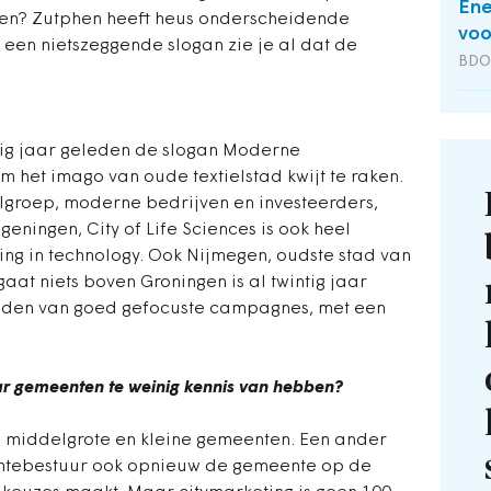
Ene
en? Zutphen heeft heus onderscheidende
voo
 een nietszeggende slogan zie je al dat de
BDO 
intig jaar geleden de slogan Moderne
m het imago van oude textielstad kwijt te raken.
oelgroep, moderne bedrijven en investeerders,
eningen, City of Life Sciences is ook heel
ing in technology. Ook Nijmegen, oudste stad van
gaat niets boven Groningen is al twintig jaar
elden van goed gefocuste campagnes, met een
ar gemeenten te weinig kennis van hebben?
ij middelgrote en kleine gemeenten. Een ander
entebestuur ook opnieuw de gemeente op de