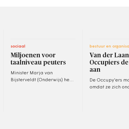
sociaal
bestuur en organisa
Miljoenen voor
Van der Laan
taalniveau peuters
Occupiers de
aan
Minister Marja van
Bijsterveldt (Onderwijs) heeft
De Occupy'ers m
met de 37 grootste
omdat ze zich on
gemeenten afspraken
niet houden aan 
gemaakt om
voor brandveilig
taalachterstanden bij
gemeente aan het
peuters aan te…
had…