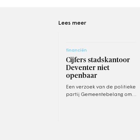
Lees meer
financiën
Cijfers stadskantoor
Deventer niet
openbaar
Een verzoek van de politieke
partij Gemeentebelang om
cijfers over het nieuwe
stadskantoor van Deventer
openbaar te maken, is
dinsdag door…