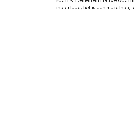
kaart wil zetten en nieuwe daarin
meterloop, het is een marathon; je