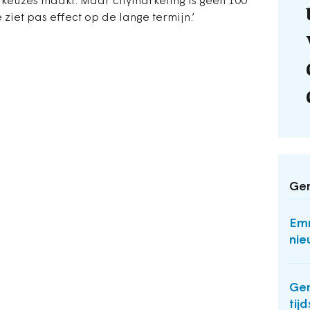
 keuzes maakt. Maar citymarketing is geen 100
 ziet pas effect op de lange termijn.’
Ger
Em
nie
Gem
tij