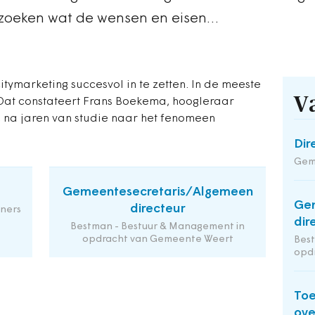
rzoeken wat de wensen en eisen…
tymarketing succesvol in te zetten. In de meeste
V
 Dat constateert Frans Boekema, hoogleraar
, na jaren van studie naar het fenomeen
Dir
Geme
Gemeentesecretaris/Algemeen
Ge
directeur
ners
dir
Bestman - Bestuur & Management in
opdracht van Gemeente Weert
Bes
opd
Toe
ov