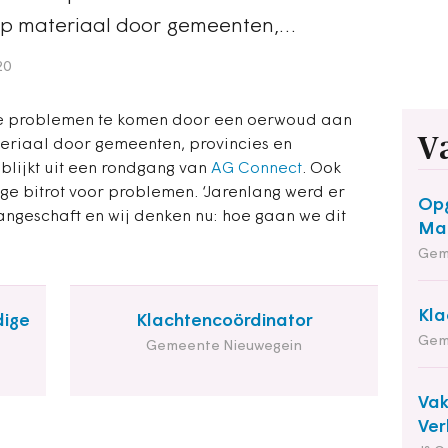
op materiaal door gemeenten,…
20
de problemen te komen door een oerwoud aan
V
riaal door gemeenten, provincies en
blijkt uit een rondgang van
AG Connect
. Ook
ge bitrot voor problemen. ‘Jarenlang werd er
Opg
aangeschaft en wij denken nu: hoe gaan we dit
Maa
Gem
Kla
dige
Klachtencoördinator
Gem
Gemeente Nieuwegein
Va
Ver