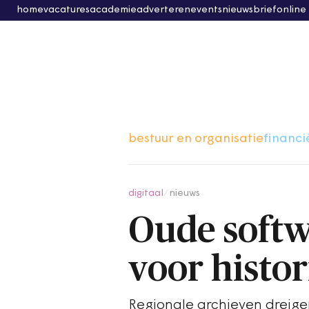
home
vacatures
academie
adverteren
events
nieuwsbrief
online
bestuur en organisatie
financi
digitaal
/
nieuws
Oude softw
voor histo
Regionale archieven dreig