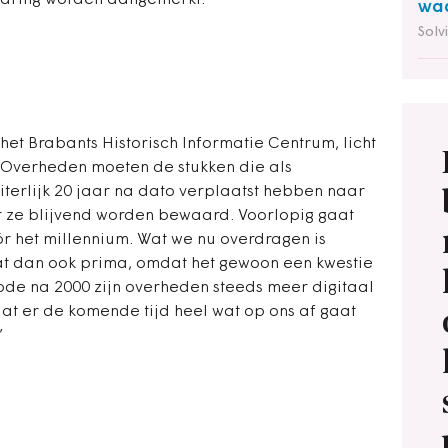
waring worden aangemerkt.
waa
Solv
het Brabants Historisch Informatie Centrum, licht
. ‘Overheden moeten de stukken die als
terlijk 20 jaar na dato verplaatst hebben naar
r ze blijvend worden bewaard. Voorlopig gaat
ór het millennium. Wat we nu overdragen is
aat dan ook prima, omdat het gewoon een kwestie
iode na 2000 zijn overheden steeds meer digitaal
t er de komende tijd heel wat op ons af gaat
’