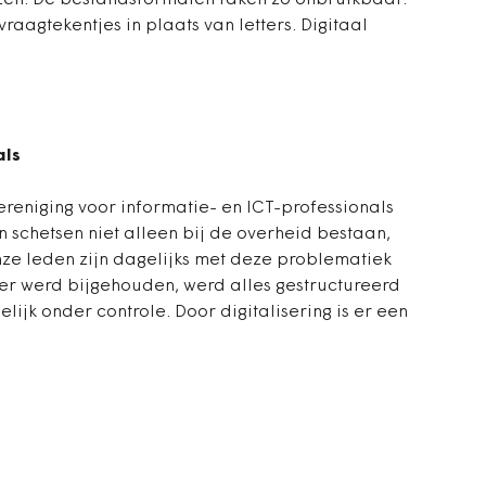
lezen. De bestandsformaten raken zo onbruikbaar.
vraagtekentjes in plaats van letters. Digitaal
nals
vereniging voor informatie- en ICT-professionals
n schetsen niet alleen bij de overheid bestaan,
nze leden zijn dagelijks met deze problematiek
pier werd bijgehouden, werd alles gestructureerd
ijk onder controle. Door digitalisering is er een