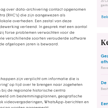
JS C
gem
aag over data-archivering contact opgenomen
tra (RHC's) die zijn aangewezen als
Bek
lokale overheden. Een zestal van deze
dewerking verleend. In gesprek met een aantal
 zij forse problemen verwachten voor de
le verschillende soorten verouderde software
K
de afgelopen jaren is bewaard.
Gez
afh
Reve
happen zijn verplicht om informatie die is
De 
ing' op tijd over te brengen naar zogeheten
Bes
bij de regionale historische centra
beeld om bestemmingsplannen, geografische
ok videovergaderingen, WhatsApp-berichten en
Een