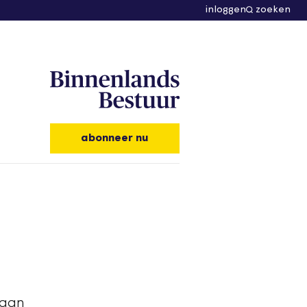
inloggen
zoeken
abonneer nu
 aan