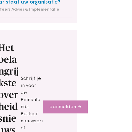
r staat uw organisatie?
iteers Advies & Implementatie
Het
bela
ngrij
Schrijf je
kste
in voor
over
de
Binnenla
heid
nds
aanmelden
Bestuur
snie
nieuwsbri
uws
ef