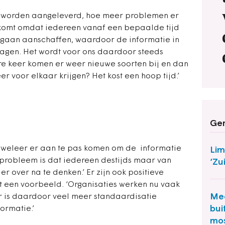
n worden aangeleverd, hoe meer problemen er
komt omdat iedereen vanaf een bepaalde tijd
 is gaan aanschaffen, waardoor de informatie in
lagen. Het wordt voor ons daardoor steeds
ere keer komen er weer nieuwe soorten bij en dan
r voor elkaar krijgen? Het kost een hoop tijd.’
Ger
 weleer er aan te pas komen om de informatie
Lim
et probleem is dat iedereen destijds maar van
‘Zu
er over na te denken.’ Er zijn ook positieve
 een voorbeeld. ‘Organisaties werken nu vaak
Mee
er is daardoor veel meer standaardisatie
bui
ormatie.’
mo