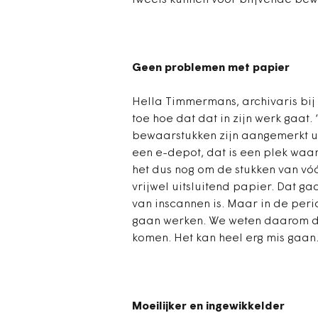
tweets kunnen voor blijvende be
Geen problemen met papier
Hella Timmermans, archivaris bij 
toe hoe dat dat in zijn werk gaat
bewaarstukken zijn aangemerkt ui
een e-depot, dat is een plek waa
het dus nog om de stukken van vó
vrijwel uitsluitend papier. Dat g
van inscannen is. Maar in de per
gaan werken. We weten daarom da
komen. Het kan heel erg mis gaan.
Moeilijker en ingewikkelder