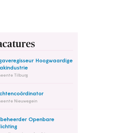
acatures
averegisseur Hoogwaardige
kindustrie
eente Tilburg
chtencoördinator
eente Nieuwegein
kbeheerder Openbare
lichting