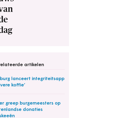
van
de
dag
elateerde artikelen
burg lanceert integriteitsapp
ivere koffie’
r greep burgemeesters op
tenlandse donaties
skeeën