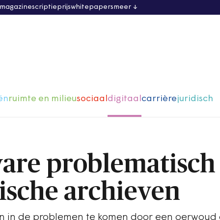
 magazine
scriptieprijs
whitepapers
meer
ën
ruimte en milieu
sociaal
digitaal
carrière
juridisch
are problematisch
rische archieven
en in de problemen te komen door een oerwoud