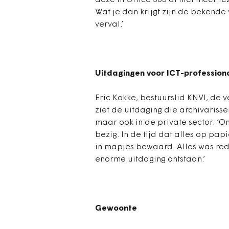
deze in Office 365 al niet meer 
Wat je dan krijgt zijn de bekende 
verval.’
Uitdagingen voor ICT-professio
Eric Kokke, bestuurslid KNVI, de 
ziet de uitdaging die archivarisse
maar ook in de private sector. ‘O
bezig. In de tijd dat alles op pa
in mapjes bewaard. Alles was redel
enorme uitdaging ontstaan.’
Gewoonte