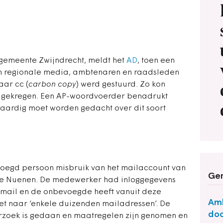
 gemeente Zwijndrecht, meldt het
AD
, toen een
n regionale media, ambtenaren en raadsleden
aar cc (
carbon copy
) werd gestuurd. Zo kon
ad gekregen. Een AP-woordvoerder benadrukt
tvaardig moet worden gedacht over dit soort
oegd persoon misbruik van het mailaccount van
Ger
e Nuenen. De medewerker had inloggegevens
gmail en de onbevoegde heeft vanuit deze
Amb
t naar ‘enkele duizenden mailadressen’. De
doo
rzoek is gedaan en maatregelen zijn genomen en