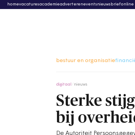
home
vacatures
academie
adverteren
events
nieuwsbrief
online
bestuur en organisatie
financi
digitaal
/
nieuws
Sterke stij
bij overhe
De Autoriteit Persoonsgege