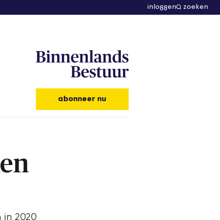
inloggen
zoeken
abonneer nu
ken
 in 2020