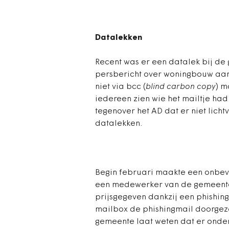
Datalekken
Recent was er een datalek bij de
persbericht over woningbouw aa
niet via bcc (
blind carbon copy
) m
iedereen zien wie het mailtje h
tegenover het AD dat er niet lich
datalekken.
Begin februari maakte een onbev
een medewerker van de gemeent
prijsgegeven dankzij een phishin
mailbox de phishingmail doorgeze
gemeente laat weten dat er onde