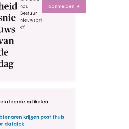
heid
nds
aanmelden
Bestuur
snie
nieuwsbri
uws
ef
van
de
dag
elateerde artikelen
tenaren krijgen post thuis
r datalek