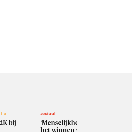
tie
sociaal
digit
dK bij
‘Menselijkheid moet
Ste
het winnen van het
dat