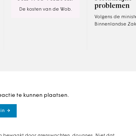
problemen
De kosten van de Wob.
Volgens de minist
Binnenlandse Zak
de commissaris v
koning bij versto
bestuurlijke ver
tussen raad en…
eactie te kunnen plaatsen.
in
en bewaakt door grenswachten, douanes. Niet dat