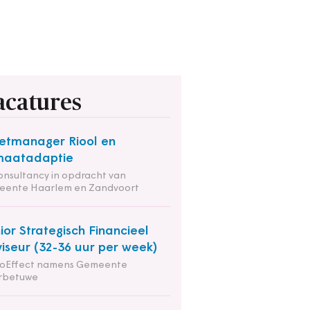
acatures
etmanager Riool en
maatadaptie
onsultancy in opdracht van
eente Haarlem en Zandvoort
ior Strategisch Financieel
iseur (32-36 uur per week)
ioEffect namens Gemeente
rbetuwe