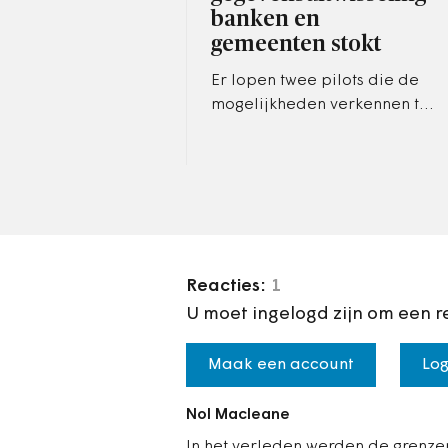
banken en
gemeenten stokt
Er lopen twee pilots die de
mogelijkheden verkennen tot
persoonsgegevensuitwisselin
g tussen banken en
gemeenten en bij een
daarvan, in Peel…
Reacties:
1
U moet ingelogd zijn om een r
Maak een account
Log
Nol Macleane
In het verleden werden de grenz