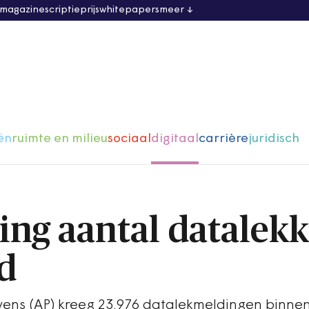
 magazine
scriptieprijs
whitepapers
meer
ën
ruimte en milieu
sociaal
digitaal
carrière
juridisch
ging aantal datalek
id
vens (AP) kreeg 23.976 datalekmeldingen binnen