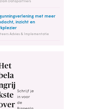
 Dam Datapartners
gunningverlening met meer
dacht, inzicht en
kplezier
iteers Advies & Implementatie
Het
bela
ngrij
Schrijf je
kste
in voor
over
de
Binnenla