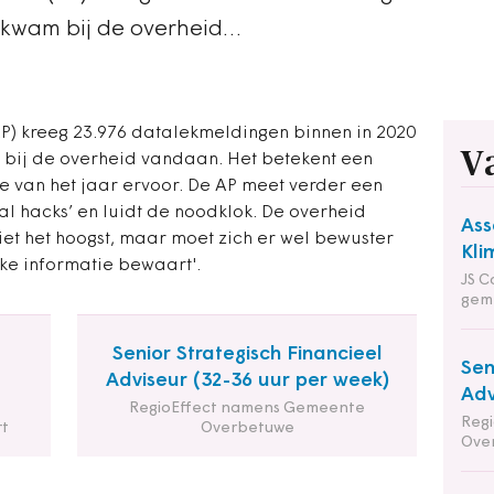
 kwam bij de overheid…
AP) kreeg 23.976 datalekmeldingen binnen in 2020
V
 bij de overheid vandaan. Het betekent een
hte van het jaar ervoor. De AP meet verder een
l hacks’ en luidt de noodklok. De overheid
Ass
niet het hoogst, maar moet zich er wel bewuster
Kli
jke informatie bewaart'.
JS C
gem
Senior Strategisch Financieel
Sen
Adviseur (32-36 uur per week)
Adv
RegioEffect namens Gemeente
Reg
t
Overbetuwe
Ove