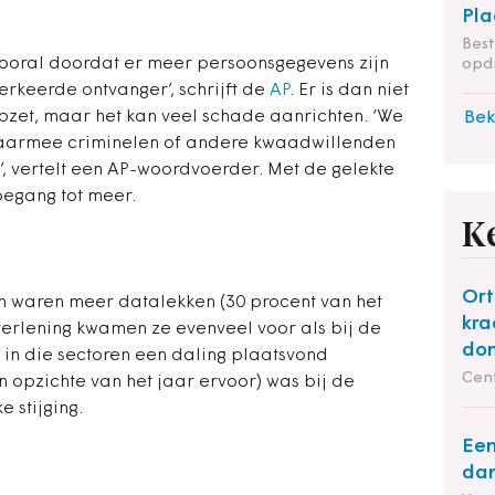
Pla
Bes
 vooral doordat er meer persoonsgegevens zijn
opdr
rkeerde ontvanger’, schrijft de
AP
. Er is dan niet
zet, maar het kan veel schade aanrichten. ‘We
Bek
 waarmee criminelen of andere kwaadwillenden
, vertelt een AP-woordvoerder. Met de gelekte
oegang tot meer.
K
Ort
jn waren meer datalekken (30 procent van het
kra
tverlening kwamen ze evenveel voor als bij de
do
 in die sectoren een daling plaatsvond
Cent
en opzichte van het jaar ervoor) was bij de
 stijging.
Een
dan