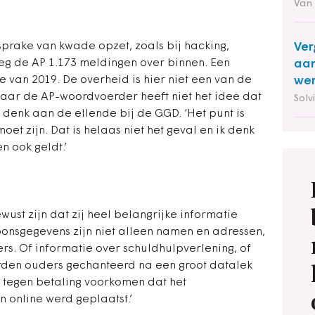
Van
sprake van kwade opzet, zoals bij hacking,
Ver
eg de AP 1.173 meldingen over binnen. Een
aan
te van 2019. De overheid is hier niet een van de
wer
maar de AP-woordvoerder heeft niet het idee dat
Solv
 denk aan de ellende bij de GGD. ‘Het punt is
et zijn. Dat is helaas niet het geval en ik denk
 ook geldt.’
st zijn dat zij heel belangrijke informatie
onsgegevens zijn niet alleen namen en adressen,
rs. Of informatie over schuldhulpverlening, of
rden ouders gechanteerd na een groot datalek
 tegen betaling voorkomen dat het
 online werd geplaatst.’