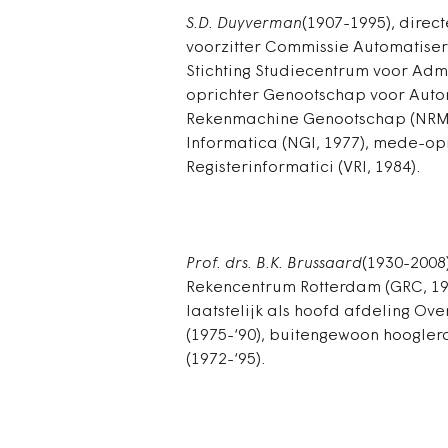
S.D. Duyverman
(1907-1995), direc
voorzitter Commissie Automatiseri
Stichting Studiecentrum voor Admi
oprichter Genootschap voor Autom
Rekenmachine Genootschap (NRMG
Informatica (NGI, 1977), mede-op
Registerinformatici (VRI, 1984).
Prof. drs. B.K. Brussaard
(1930-2008)
Rekencentrum Rotterdam (GRC, 19
laatstelijk als hoofd afdeling Ov
(1975-‘90), buitengewoon hoogler
(1972-‘95).