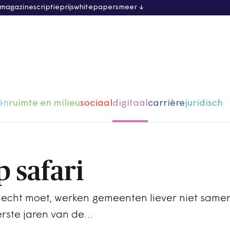
 magazine
scriptieprijs
whitepapers
meer
ën
ruimte en milieu
sociaal
digitaal
carrière
juridisch
p safari
t echt moet, werken gemeenten liever niet samen
eerste jaren van de…