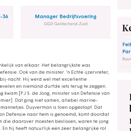
2-36
Manager Bedrijfsvoering
GGD Gelderland-Zuid
K
Fei
Par
Buu
nkelijk van elkaar. Het belangrijkste was
efensie. Ook van de minister. ‘n Echte ijzervreter,
bij-nacht. Hij werd wel met excellentie
velen en niemand durfde iets terug te zeggen.
g kwam [P.J.S. de Jong, minister van Defensie van
emier]. Dat ging niet samen, allebei marine-
e mannetjes. Duyverman is toen opgestapt. Dat
van Defensie naar hem is genoemd, komt doordat
 die daarover moesten beslissen, waren te jong
En hij heeft natuurlijk een zeer belangrijke rol