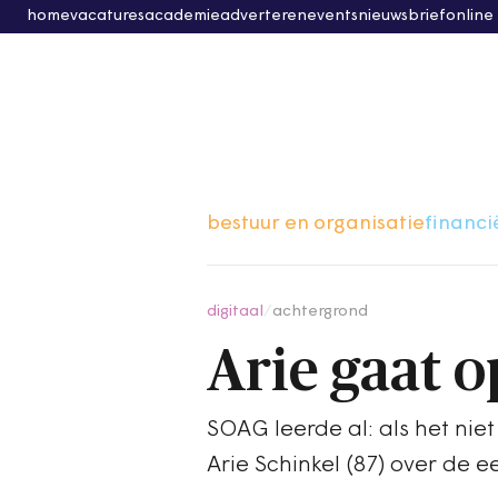
home
vacatures
academie
adverteren
events
nieuwsbrief
online
bestuur en organisatie
financi
digitaal
/
achtergrond
Arie gaat o
SOAG leerde al: als het nie
Arie Schinkel (87) over de 