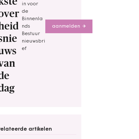
kste
in voor
over
de
Binnenla
heid
nds
aanmelden
Bestuur
snie
nieuwsbri
uws
ef
van
de
dag
elateerde artikelen