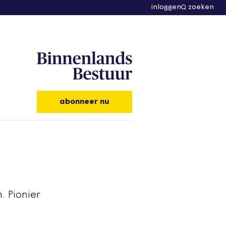
inloggen
zoeken
abonneer nu
. Pionier