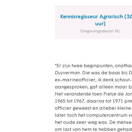
Kennisregisseur Agrarisch (3
uur)
Omgevingsdienst NL
"Er zijn twee beginpunten, onafha
Duyverman
. Die was de baas bij D
ex-marineofficier, ik denk schout-
aangesproken, gaf alleen maar be
Het veranderde toen Pietje de Jon
1965 tot 1967, daarna tot 1971 pr
officier geweest en allebei klein
later toch het computercentrum 
het oude zeer weg was. De mensen
om last van hem te hebben gehad. 