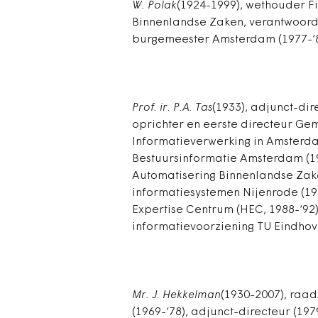
W. Polak
(1924-1999), wethouder Fi
Binnenlandse Zaken, verantwoorde
burgemeester Amsterdam (1977-‘83)
Prof. ir. P.A. Tas
(1933), adjunct-dir
oprichter en eerste directeur Ge
Informatieverwerking in Amsterdam
Bestuursinformatie Amsterdam (19
Automatisering Binnenlandse Zak
informatiesystemen Nijenrode (198
Expertise Centrum (HEC, 1988-‘92
informatievoorziening TU Eindhove
Mr. J. Hekkelman
(1930-2007), raa
(1969-‘78), adjunct-directeur (197