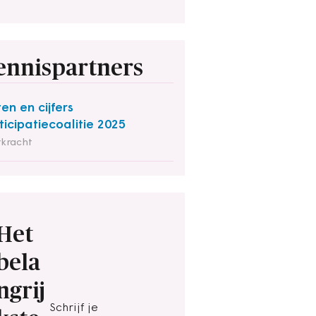
ennispartners
ten en cijfers
ticipatiecoalitie 2025
rkracht
Het
bela
ngrij
Schrijf je