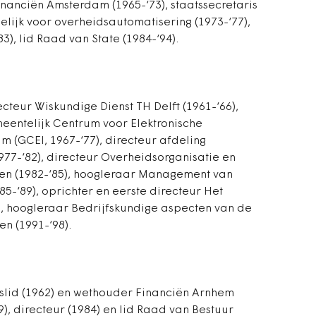
nanciën Amsterdam (1965-‘73), staatssecretaris
lijk voor overheidsautomatisering (1973-‘77),
, lid Raad van State (1984-‘94).
ecteur Wiskundige Dienst TH Delft (1961-‘66),
meentelijk Centrum voor Elektronische
 (GCEI, 1967-‘77), directeur afdeling
77-‘82), directeur Overheidsorganisatie en
en (1982-‘85), hoogleraar Management van
5-‘89), oprichter en eerste directeur Het
), hoogleraar Bedrijfskundige aspecten van de
n (1991-‘98).
dslid (1962) en wethouder Financiën Arnhem
9), directeur (1984) en lid Raad van Bestuur