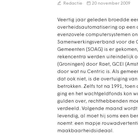
Redactie
20 november 2009
Veertig jaar geleden broedde een
overheidsautomatisering op een 
evenzovele computersystemen ont
Samenwerkingsverband voor de Ov
Gemeenten (SOAG) is er gekomen, 
rekencentra werden uiteindelijk 
(Groningen) door Raet, GCEI (Am
door wat nu Centric is. Als geme
dat ook niet, is de overtuiging va
betrokken. Zelfs tot na 1991, toe
ging en het wachtgeldfonds kon w
gulden over, rechthebbenden moe
verdeeld. Volgende maand wordt S
levendig, al moet hij soms een be
noemt: een mapje rouwadvertenti
maakbaarheidsideaal.