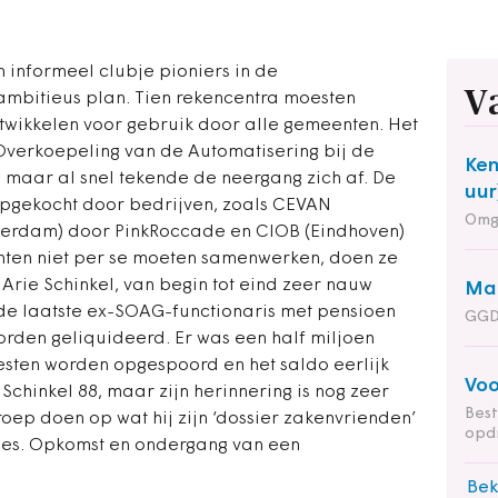
 informeel clubje pioniers in de
V
ambitieus plan. Tien rekencentra moesten
wikkelen voor gebruik door alle gemeenten. Het
erkoepeling van de Automatisering bij de
Ken
maar al snel tekende de neergang zich af. De
uur
opgekocht door bedrijven, zoals CEVAN
Omg
sterdam) door PinkRoccade en CIOB (Eindhoven)
enten niet per se moeten samenwerken, doen ze
n Arie Schinkel, van begin tot eind zeer nauw
Man
n de laatste ex-SOAG-functionaris met pensioen
GGD
orden geliquideerd. Er was een half miljoen
sten worden opgespoord en het saldo eerlijk
Voo
chinkel 88, maar zijn herinnering is nog zeer
Bes
roep doen op wat hij zijn ‘dossier zakenvrienden’
opd
es. Opkomst en ondergang van een
Bek