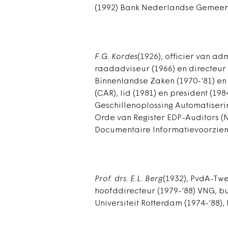
(1992) Bank Nederlandse Gemeen
F.G. Kordes
(1926), officier van adm
raadadviseur (1966) en directeur
Binnenlandse Zaken (1970-‘81) en 
(CAR), lid (1981) en president (19
Geschillenoplossing Automatiserin
Orde van Register EDP-Auditors (N
Documentaire Informatievoorzieni
Prof. drs. E.L. Berg
(1932), PvdA-Twe
hoofddirecteur (1979-‘88) VNG, 
Universiteit Rotterdam (1974-‘88),