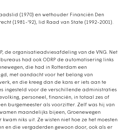
 raadslid (1970) en wethouder Financiën Den
echt (1981-‘92), lid Raad van State (1992-2001).
RP, de organisatieadviesafdeling van de VNG. Net
sbureaus had ook ODRP de automatisering links
oenewegen, die had in Rotterdam een
gd, met aandacht voor het belang van
werk, en die kreeg dan de kans er iets aan te
s ingesteld voor de verschillende administraties
lking, personeel, financiën, in totaal zes of
n burgemeester als voorzitter. Zelf was hij van
e kwamen maandelijks bijeen, Groenewegen
kwam niks uit. Ze wisten niet hoe ze het moesten
 en die vergaderden gewoon door, ook als er