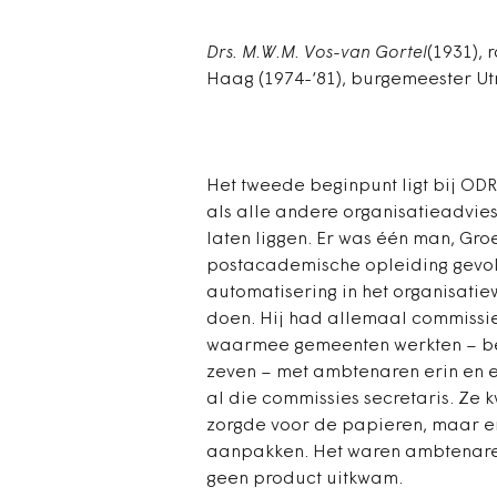
Drs. M.W.M. Vos-van Gortel
(1931),
Haag (1974-‘81), burgemeester Utr
Het tweede beginpunt ligt bij OD
als alle andere organisatieadvie
laten liggen. Er was één man, Gr
postacademische opleiding gevol
automatisering in het organisatie
doen. Hij had allemaal commissie
waarmee gemeenten werkten – bevo
zeven – met ambtenaren erin en ee
al die commissies secretaris. Z
zorgde voor de papieren, maar er 
aanpakken. Het waren ambtenaren
geen product uitkwam.