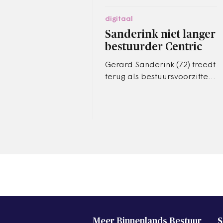
digitaal
Sanderink niet langer
bestuurder Centric
Gerard Sanderink (72) treedt
terug als bestuursvoorzitter
bij IT-bedrijf Centric. Ook bij
ingenieurs- en adviesbureau
Oranjewoud en…
Meer Binnenlands Bestuur
S