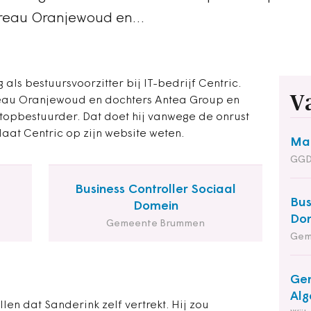
bureau Oranjewoud en…
 als bestuursvoorzitter bij IT-bedrijf Centric.
V
reau Oranjewoud en dochters Antea Group en
s topbestuurder. Dat doet hij vanwege de onrust
 laat Centric op zijn website weten.
Man
GGD
Business Controller Sociaal
Bus
Domein
Do
Gemeente Brummen
Gem
Gem
Alg
len dat Sanderink zelf vertrekt. Hij zou