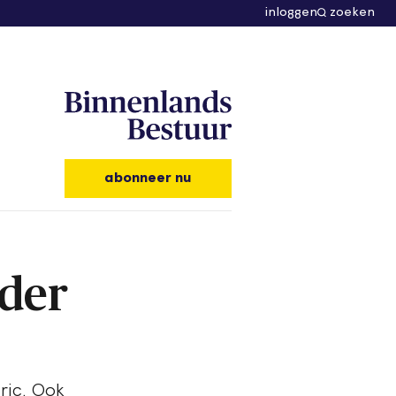
inloggen
zoeken
abonneer nu
rder
ric. Ook