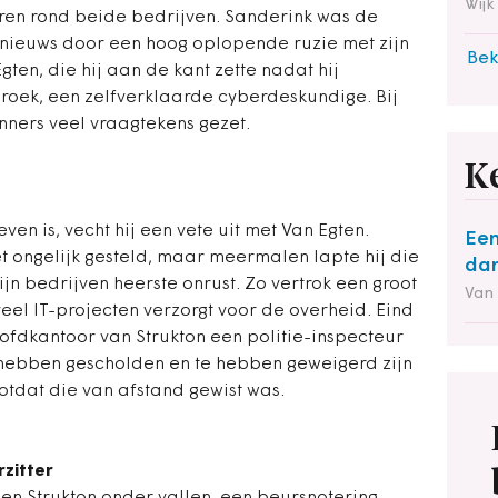
Wijk
ren rond beide bedrijven. Sanderink was de
t nieuws door een hoog oplopende ruzie met zijn
Bek
gten, die hij aan de kant zette nadat hij
broek, een zelfverklaarde cyberdeskundige. Bij
ners veel vraagtekens gezet.
K
ven is, vecht hij een vete uit met Van Egten.
Een
et ongelijk gesteld, maar meermalen lapte hij die
dan
zijn bedrijven heerste onrust. Zo vertrok een groot
Van
veel IT-projecten verzorgt voor de overheid. Eind
oofdkantoor van Strukton een politie-inspecteur
hebben gescholden en te hebben geweigerd zijn
totdat die van afstand gewist was.
rzitter