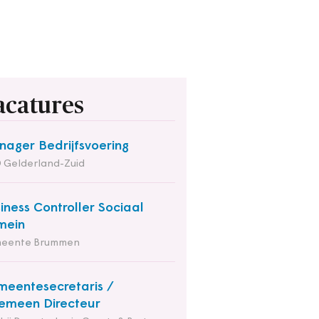
acatures
ager Bedrijfsvoering
 Gelderland-Zuid
iness Controller Sociaal
mein
eente Brummen
eentesecretaris /
emeen Directeur