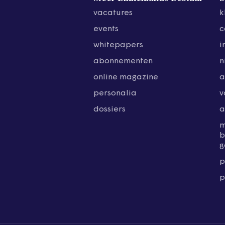
vacatures
k
events
c
whitepapers
i
abonnementen
n
online magazine
a
personalia
v
dossiers
a
b
g
p
p