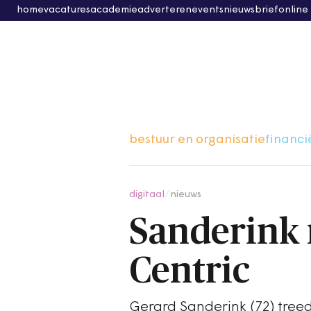
home
vacatures
academie
adverteren
events
nieuwsbrief
online
bestuur en organisatie
financi
digitaal
/
nieuws
Sanderink 
Centric
Gerard Sanderink (72) treedt