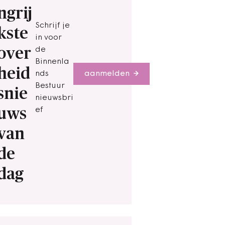
ngrij
Schrijf je
kste
in voor
over
de
Binnenla
heid
nds
aanmelden
Bestuur
snie
nieuwsbri
uws
ef
van
de
dag