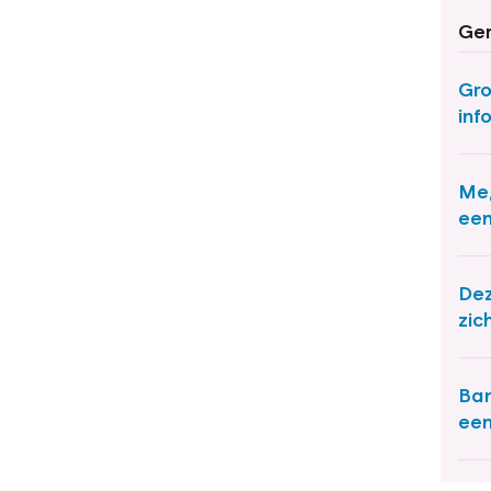
Ger
Gro
inf
Meg
een
Dez
zic
Ban
een