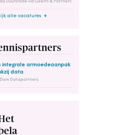
 bij Duurstede via Geerts & Partners
ijk alle vacatures
ennispartners
 integrale armoedeaanpak
kzij data
 Dam Datapartners
Het
bela