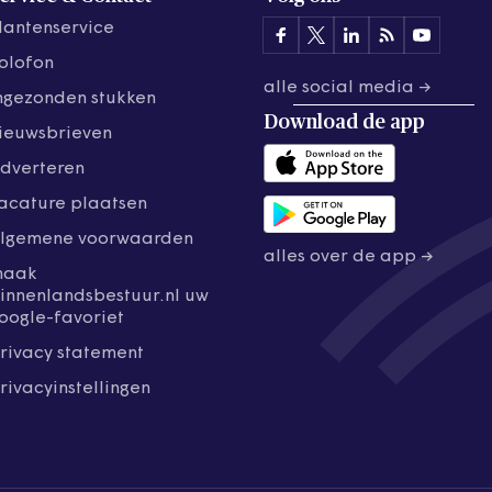
lantenservice
olofon
alle social media →
ngezonden stukken
Download de
app
ieuwsbrieven
dverteren
acature plaatsen
lgemene voorwaarden
alles over de app →
maak
innenlandsbestuur.nl uw
oogle-favoriet
rivacy statement
rivacyinstellingen