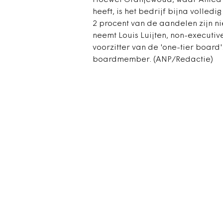
Hoewel Oranjewoud, waar Antea e
heeft, is het bedrijf bijna volled
2 procent van de aandelen zijn niet
neemt Louis Luijten, non-executiv
voorzitter van de 'one-tier board
boardmember. (ANP/Redactie)