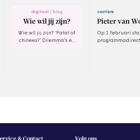
digitaal
blog
carrière
Wie wil jij zijn?
Pieter van W
Wie wil jij zijn? ‘Patat of
Op 1 februari star
chinees?’ Dilemma's en
programmadirec
keuzes.
Hollands Spoor/
Hollands Spoor/
is een van de vie
in Den…
ervice & Contact
Volg ons