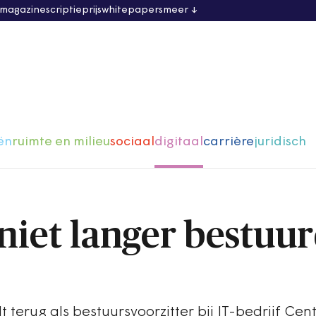
 magazine
scriptieprijs
whitepapers
meer
ën
ruimte en milieu
sociaal
digitaal
carrière
juridisch
niet langer bestuu
 terug als bestuursvoorzitter bij IT-bedrijf Cent