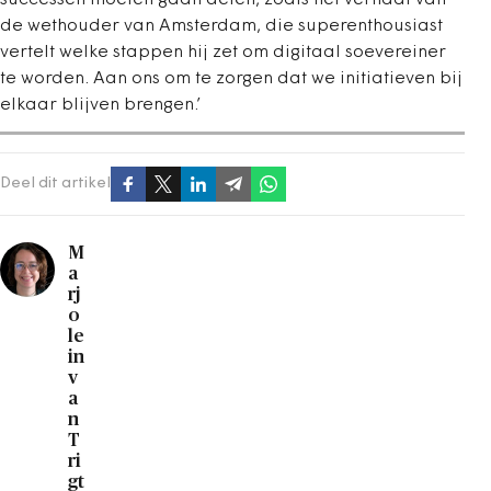
de wethouder van Amsterdam, die superenthousiast
vertelt welke stappen hij zet om digitaal soevereiner
te worden. Aan ons om te zorgen dat we initiatieven bij
elkaar blijven brengen.’
Deel dit artikel
M
a
rj
o
le
in
v
a
n
T
ri
gt