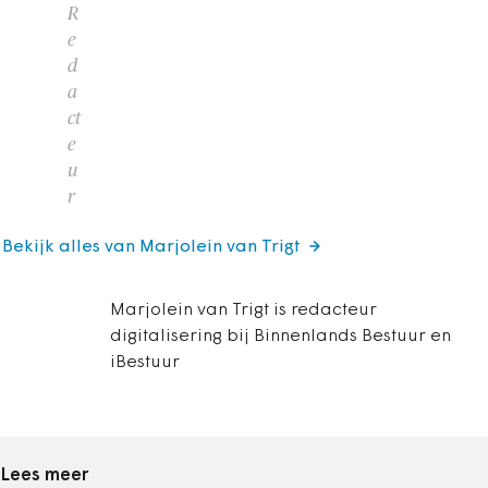
R
e
d
a
ct
e
u
r
Bekijk alles van Marjolein van Trigt
Marjolein van Trigt is redacteur
digitalisering bij Binnenlands Bestuur en
iBestuur
Lees meer