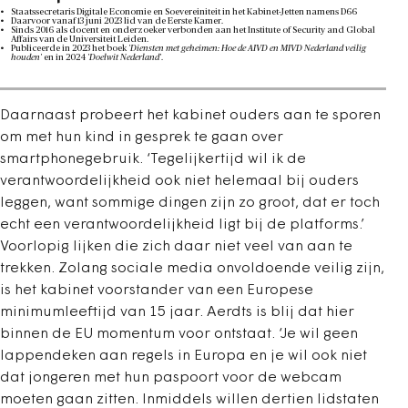
Staatssecretaris Digitale Economie en Soevereiniteit in het Kabinet-Jetten namens D66
Daarvoor vanaf 13 juni 2023 lid van de Eerste Kamer.
Sinds 2016 als docent en onderzoeker verbonden aan het Institute of Security and Global
Affairs van de Universiteit Leiden.
Publiceerde in 2023 het boek
'Diensten met geheimen: Hoe de AIVD en MIVD Nederland veilig
houden'
en in 2024
'Doelwit Nederland'
.
Daarnaast probeert het kabinet ouders aan te sporen
om met hun kind in gesprek te gaan over
smartphonegebruik. ‘Tegelijkertijd wil ik de
verantwoordelijkheid ook niet helemaal bij ouders
leggen, want sommige dingen zijn zo groot, dat er toch
echt een verantwoordelijkheid ligt bij de platforms.’
Voorlopig lijken die zich daar niet veel van aan te
trekken. Zolang sociale media onvoldoende veilig zijn,
is het kabinet voorstander van een Europese
minimumleeftijd van 15 jaar. Aerdts is blij dat hier
binnen de EU momentum voor ontstaat. ‘Je wil geen
lappendeken aan regels in Europa en je wil ook niet
dat jongeren met hun paspoort voor de webcam
moeten gaan zitten. Inmiddels willen dertien lidstaten