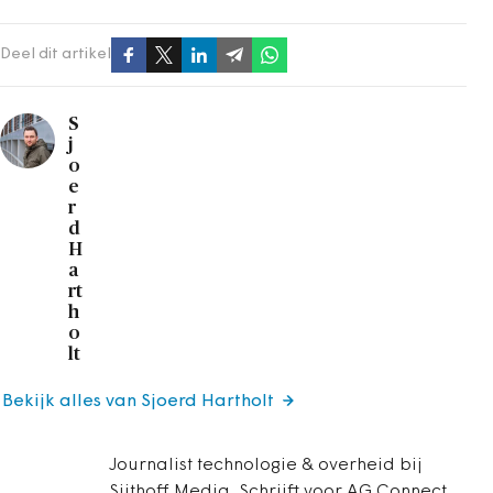
Deel dit artikel
S
j
o
e
r
d
H
a
rt
h
o
lt
Bekijk alles van Sjoerd Hartholt
Journalist technologie & overheid bij
Sijthoff Media. Schrijft voor AG Connect,