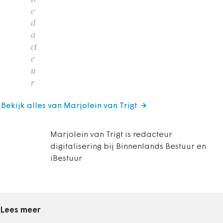
e
d
a
ct
e
u
r
Bekijk alles van Marjolein van Trigt
Marjolein van Trigt is redacteur
digitalisering bij Binnenlands Bestuur en
iBestuur
Lees meer