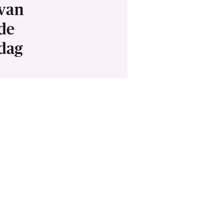
van
de
dag