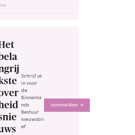
ric
Het
bela
ngrij
Schrijf je
kste
in voor
over
de
Binnenla
heid
nds
aanmelden
Bestuur
snie
nieuwsbri
uws
ef