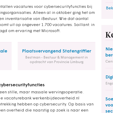
tallen vacatures voor cybersecurityfuncties bij
Bek
ngsorganisaties. Alleen al in oktober ging het om
een inventarisatie van iBestuur. Wie dat aantal
komt uit op ongeveer 1.700 vacatures. Saillant: in
agd om ervaring met Microsoft.
K
Nie
kale
Plaatsvervangend Statengriffier
ber
Bestman - Bestuur & Management in
Cent
opdracht van Provincie Limburg
Dig
Enga
ybersecurityfuncties
 een stille, maar massale wervingsoperatie.
de vacaturebank werkenbijdeoverheid.nl
Soe
betrekking hebben op cybersecurity. Op basis van
voo
 een overheid die naarstig op zoek is naar een
sec