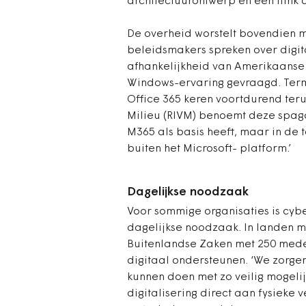
architectuurontwerp én een flink a
De overheid worstelt bovendien me
beleidsmakers spreken over digita
afhankelijkheid van Amerikaanse t
Windows-ervaring gevraagd. Terme
Office 365 keren voortdurend teru
Milieu (RIVM) benoemt deze spag
M365 als basis heeft, maar in de
buiten het Microsoft- platform.’
Dagelijkse noodzaak
Voor sommige organisaties is cyb
dagelijkse noodzaak. In landen m
Buitenlandse Zaken met 250 mede
digitaal ondersteunen. ‘We zorge
kunnen doen met zo veilig mogelijke
digitalisering direct aan fysieke 