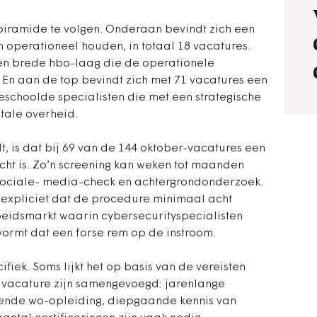
piramide te volgen. Onderaan bevindt zich een
 operationeel houden, in totaal 18 vacatures.
n brede hbo-laag die de operationele
 En aan de top bevindt zich met 71 vacatures een
schoolde specialisten die met een strategische
itale overheid.
t, is dat bij 69 van de 144 oktober-vacatures een
cht is. Zo’n screening kan weken tot maanden
sociale- media-check en achtergrondonderzoek.
expliciet dat de procedure minimaal acht
beidsmarkt waarin cybersecurityspecialisten
ormt dat een forse rem op de instroom.
ifiek. Soms lijkt het op basis van de vereisten
én vacature zijn samengevoegd: jarenlange
sende wo-opleiding, diepgaande kennis van