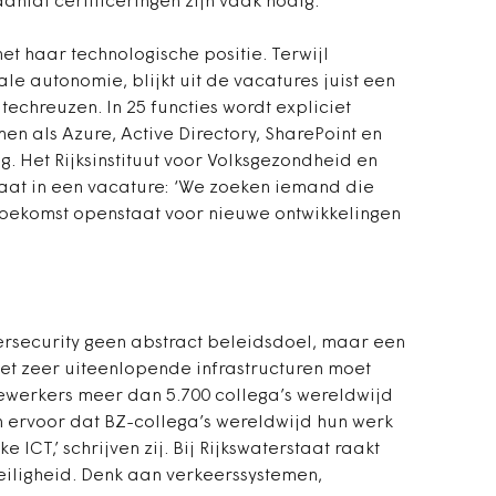
antal certificeringen zijn vaak nodig.
t haar technologische positie. Terwijl
le autonomie, blijkt uit de vacatures juist een
echreuzen. In 25 functies wordt expliciet
n als Azure, Active Directory, SharePoint en
g. Het Rijksinstituut voor Volksgezondheid en
aat in een vacature: ‘We zoeken iemand die
 toekomst openstaat voor nieuwe ontwikkelingen
ersecurity geen abstract beleidsdoel, maar een
et zeer uiteenlopende infrastructuren moet
werkers meer dan 5.700 collega’s wereldwijd
n ervoor dat BZ-collega’s wereldwijd hun werk
 ICT,’ schrijven zij. Bij Rijkswaterstaat raakt
veiligheid. Denk aan verkeerssystemen,