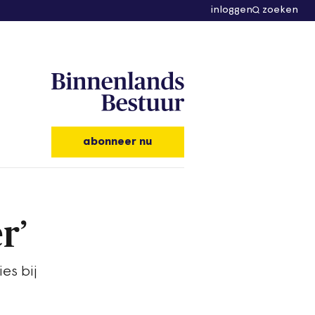
inloggen
zoeken
abonneer nu
r’
es bij