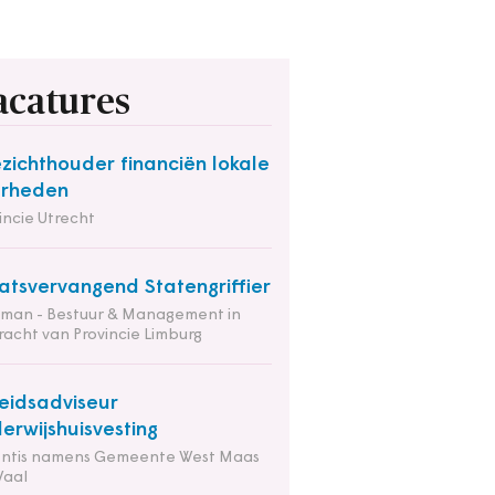
acatures
zichthouder financiën lokale
erheden
incie Utrecht
atsvervangend Statengriffier
tman - Bestuur & Management in
acht van Provincie Limburg
eidsadviseur
erwijshuisvesting
entis namens Gemeente West Maas
Waal