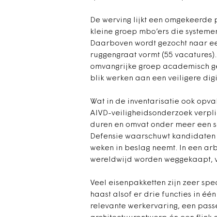
De werving lijkt een omgekeerde 
kleine groep mbo’ers die systemen
Daarboven wordt gezocht naar ee
ruggengraat vormt (55 vacatures).
omvangrijke groep academisch ge
blik werken aan een veiligere dig
Wat in de inventarisatie ook opval
AIVD-veiligheidsonderzoek verpli
duren en omvat onder meer een 
Defensie waarschuwt kandidaten 
weken in beslag neemt. In een ar
wereldwijd worden weggekaapt, v
Veel eisenpakketten zijn zeer spec
haast alsof er drie functies in é
relevante werkervaring, een pas