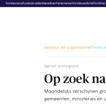
home
vacatures
academie
adverteren
events
nieuwsbrief
online
bestuur en organisatie
financi
digitaal
/
achtergrond
Op zoek naa
Maandelijks verschijnen gro
gemeenten, ministeries en u