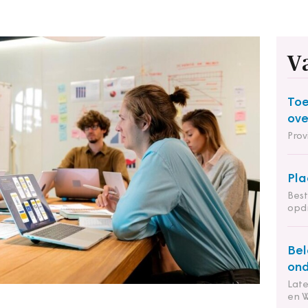
V
Toe
ov
Prov
Pla
Bes
opdr
Bel
ond
Lat
en 