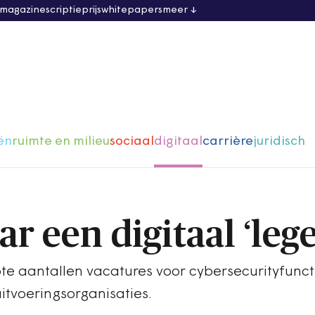
 magazine
scriptieprijs
whitepapers
meer
ën
ruimte en milieu
sociaal
digitaal
carrière
juridisch
r een digitaal ‘lege
te aantallen vacatures voor cybersecurityfuncti
itvoeringsorganisaties.