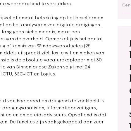
ale weerbaarheid te versterken.
Cent
vrijwel allemaal betrekking op het beschermen
of op het analyseren van digitale dreigingen.
al lang geen niche meer is, maar een
en van de overheid. Opmerkelijk is het aantal
ng of kennis van Windows-producten (25
middels uitspreekt zich los te willen maken van
nsie is de absolute vacaturekoploper met 30
rie van Binnenlandse Zaken volgt met 24
 ICTU, SSC-ICT en Logius.
ld van hoe breed en dringend de zoektocht is.
dreigingsanalisten, informatiebeveiligers,
hitecten en beleidsadviseurs. Opvallend is dat
gen. De functies zijn vaak gekoppeld aan zeer
.