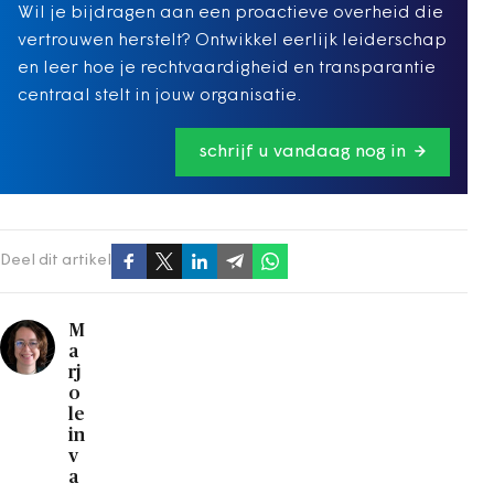
Wil je bijdragen aan een proactieve overheid die
vertrouwen herstelt? Ontwikkel eerlijk leiderschap
en leer hoe je rechtvaardigheid en transparantie
centraal stelt in jouw organisatie.
schrijf u vandaag nog in
Deel dit artikel
M
a
rj
o
le
in
v
a