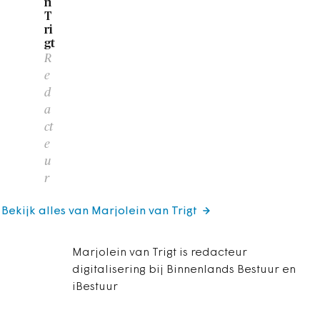
n
T
ri
gt
R
e
d
a
ct
e
u
r
Bekijk alles van Marjolein van Trigt
Marjolein van Trigt is redacteur
digitalisering bij Binnenlands Bestuur en
iBestuur