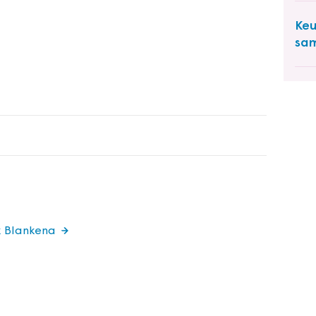
Keu
sa
k Blankena