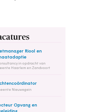
acatures
etmanager Riool en
maatadaptie
onsultancy in opdracht van
eente Haarlem en Zandvoort
chtencoördinator
eente Nieuwegein
ecteur Opvang en
eleiding