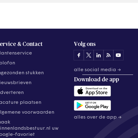
ervice & Contact
Volg ons
lantenservice
olofon
alle social media →
ngezonden stukken
Download de
app
ieuwsbrieven
dverteren
acature plaatsen
lgemene voorwaarden
alles over de app →
maak
innenlandsbestuur.nl uw
oogle-favoriet