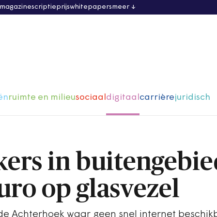
 magazine
scriptieprijs
whitepapers
meer
ën
ruimte en milieu
sociaal
digitaal
carrière
juridisch
ers in buitengebie
uro op glasvezel
e Achterhoek waar geen snel internet beschikb