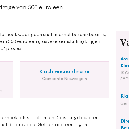
jdrage van 500 euro een…
erhoek waar geen snel internet beschikbaar is,
V
an 500 euro een glasvezelaansluiting krijgen.
d' proces.
Ass
Kli
Klachtencoördinator
JS C
gem
Gemeente Nieuwegein
t
Kla
Gem
hterhoek, plus Lochem en Doesburg) besloten
Dir
et de provincie Gelderland een eigen
Beg