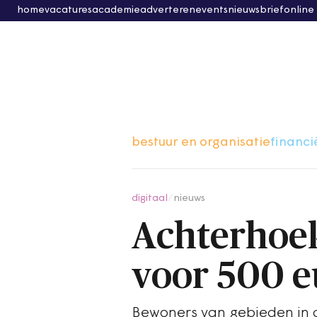
home
vacatures
academie
adverteren
events
nieuwsbrief
online
bestuur en organisatie
financi
digitaal
/
nieuws
Achterhoek
voor 500 e
Bewoners van gebieden in d