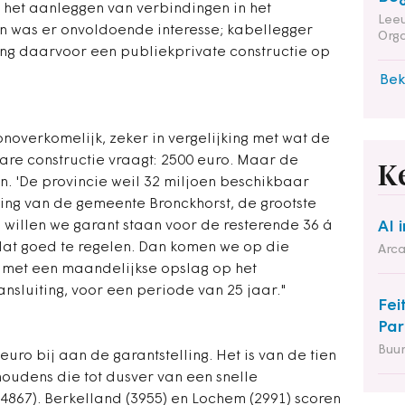
 het aanleggen van verbindingen in het
Leeu
en was er onvoldoende interesse; kabellegger
Orga
ing daarvoor een publiekprivate constructie op
Bek
onoverkomelijk, zeker in vergelijking met wat de
are constructie vraagt: 2500 euro. Maar de
K
een. 'De provincie weil 32 miljoen beschikbaar
sing van de gemeente Bronckhorst, de grootste
illen we garant staan voor de resterende 36 á
AI 
 dat goed te regelen. Dan komen we op die
Arca
 met een maandelijkse opslag op het
sluiting, voor een periode van 25 jaar."
Fei
Par
Buu
uro bij aan de garantstelling. Het is van de tien
udens die tot dusver van een snelle
(4867). Berkelland (3955) en Lochem (2991) scoren