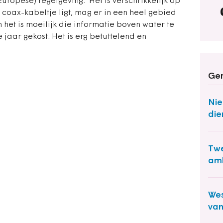
(Europese) regelgeving. 'Het is verschrikkelijk op
n coax-kabeltje ligt, mag er in een heel gebied
 het is moeilijk die informatie boven water te
 jaar gekost. Het is erg betuttelend en
Ger
Nie
die
Twe
amb
Wes
va