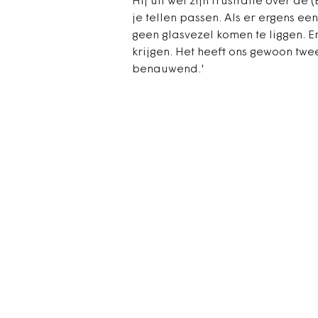
Hij uit wel zijn frustratie over de 
je tellen passen. Als er ergens ee
geen glasvezel komen te liggen. En
krijgen. Het heeft ons gewoon twee
benauwend.'