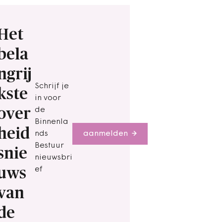
Het
bela
ngrij
Schrijf je
kste
in voor
over
de
Binnenla
heid
nds
aanmelden
Bestuur
snie
nieuwsbri
uws
ef
van
de