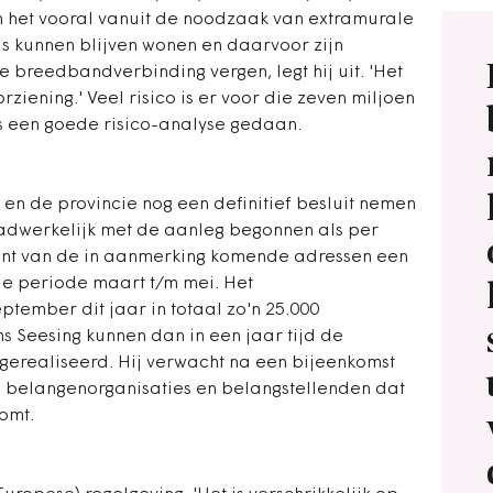
n het vooral vanuit de noodzaak van extramurale
is kunnen blijven wonen en daarvoor zijn
 breedbandverbinding vergen, legt hij uit. 'Het
rziening.' Veel risico is er voor die zeven miljoen
 is een goede risico-analyse gedaan.
en de provincie nog een definitief besluit nemen
aadwerkelijk met de aanleg begonnen als per
ent van de in aanmerking komende adressen een
 de periode maart t/m mei. Het
tember dit jaar in totaal zo'n 25.000
ns Seesing kunnen dan in een jaar tijd de
erealiseerd. Hij verwacht na een bijeenkomst
belangenorganisaties en belangstellenden dat
komt.