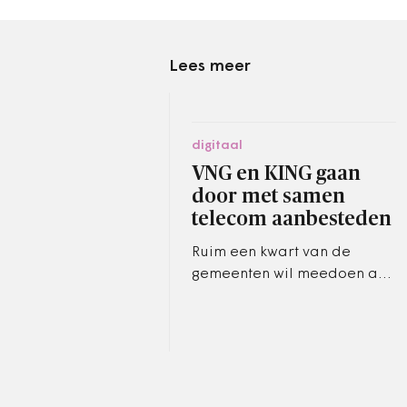
Lees meer
digitaal
VNG en KING gaan
door met samen
telecom aanbesteden
Ruim een kwart van de
gemeenten wil meedoen aan
het gezamenlijk inkopen van
telecommunicatiediensten.
Het initiatief
Gemeentelijke…