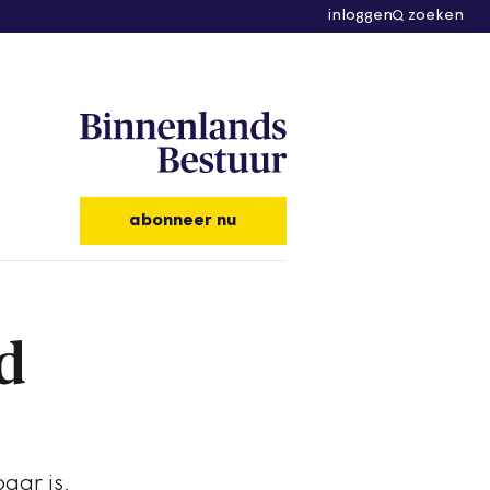
inloggen
zoeken
abonneer nu
d
aar is,