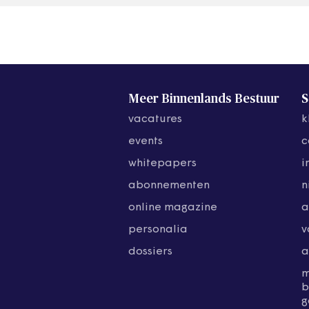
Meer Binnenlands Bestuur
S
vacatures
k
events
c
whitepapers
i
abonnementen
n
online magazine
a
personalia
v
dossiers
a
b
g