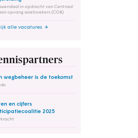
wendaal in opdracht van Centraal
an opvang asielzoekers (COA)
ijk alle vacatures
ennispartners
in wegbeheer is de toekomst
dis
ten en cijfers
ticipatiecoalitie 2025
rkracht