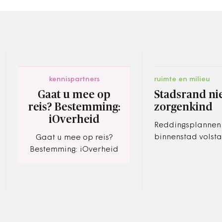
kennispartners
ruimte en milieu
Gaat u mee op
Stadsrand n
reis? Bestemming:
zorgenkind
iOverheid
Reddingsplannen
binnenstad volsta
Gaat u mee op reis?
Grote winkelcentr
Bestemming: iOverheid
buitenwijken blij
méér risico te lo