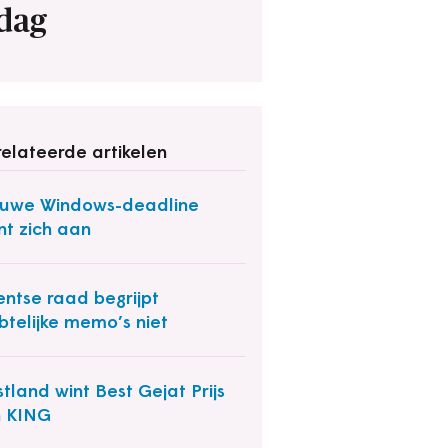
dag
elateerde artikelen
uwe Windows-deadline
nt zich aan
ntse raad begrijpt
telijke memo’s niet
tland wint Best Gejat Prijs
n KING