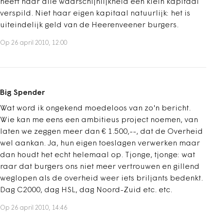
heeft naar alle waarschijnlijkheid een klein kapitaal
verspild. Niet haar eigen kapitaal natuurlijk: het is
uiteindelijk geld van de Heerenveener burgers.
Op 26 april 2010, 12:00
Big Spender
Wat word ik ongekend moedeloos van zo'n bericht.
Wie kan me eens een ambitieus project noemen, van
laten we zeggen meer dan € 1.500,--, dat de Overheid
wel aankan. Ja, hun eigen toeslagen verwerken maar
dan houdt het echt helemaal op. Tjonge, tjonge: wat
raar dat burgers ons niet meer vertrouwen en gillend
weglopen als de overheid weer iets briljants bedenkt.
Dag C2000, dag HSL, dag Noord-Zuid etc. etc.
Op 26 april 2010, 14:46