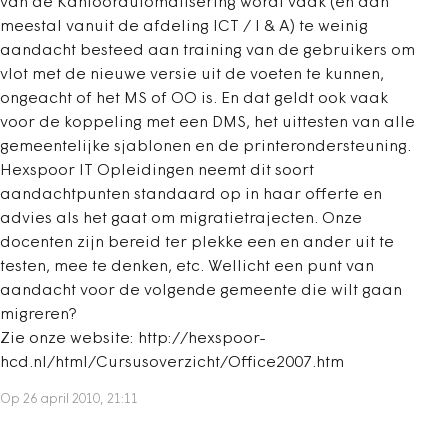
van de Kantoorautomatisering wordt vaak (en dan
meestal vanuit de afdeling ICT / I & A) te weinig
aandacht besteed aan training van de gebruikers om
vlot met de nieuwe versie uit de voeten te kunnen,
ongeacht of het MS of OO is. En dat geldt ook vaak
voor de koppeling met een DMS, het uittesten van alle
gemeentelijke sjablonen en de printerondersteuning.
Hexspoor IT Opleidingen neemt dit soort
aandachtpunten standaard op in haar offerte en
advies als het gaat om migratietrajecten. Onze
docenten zijn bereid ter plekke een en ander uit te
testen, mee te denken, etc. Wellicht een punt van
aandacht voor de volgende gemeente die wilt gaan
migreren?
Zie onze website: http://hexspoor-
hcd.nl/html/Cursusoverzicht/Office2007.htm
Op 26 april 2010, 21:11