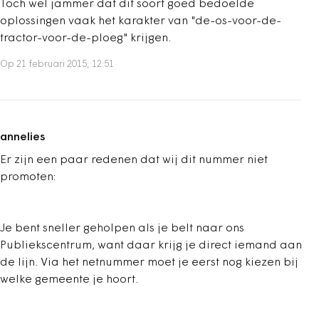
Toch wel jammer dat dit soort goed bedoelde
oplossingen vaak het karakter van "de-os-voor-de-
tractor-voor-de-ploeg" krijgen.
Op 21 februari 2015, 12:51
annelies
Er zijn een paar redenen dat wij dit nummer niet
promoten:
Je bent sneller geholpen als je belt naar ons
Publiekscentrum, want daar krijg je direct iemand aan
de lijn. Via het netnummer moet je eerst nog kiezen bij
welke gemeente je hoort.