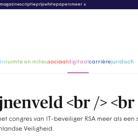
 magazine
scriptieprijs
whitepapers
meer
ën
ruimte en milieu
sociaal
digitaal
carrière
juridisch
jnenveld <br /> <br 
et congres van IT-beveiliger RSA meer als een 
nlandse Veiligheid.