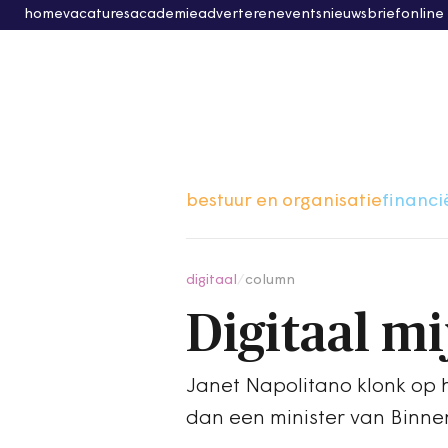
home
vacatures
academie
adverteren
events
nieuwsbrief
online
bestuur en organisatie
financi
digitaal
/
column
Digitaal mi
Janet Napolitano klonk op h
dan een minister van Binne