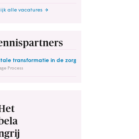
ijk alle vacatures
ennispartners
itale transformatie in de zorg
ge Process
Het
bela
ngrij