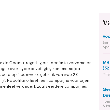
V
Voo
Bes
opd
Med
van de Obama-regering om ideeën te verzamelen
(32
pagne over cyberbeveiliging komend najaar.
Omg
deeld op “teamwerk, gebruik van web 2.0
ng”. Napolitano heeft een campagne voor ogen
amenteel verandert, zoals eerdere campagnes
Ge
Dir
geme
& Pa