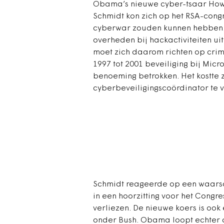
Obama’s nieuwe cyber-tsaar How
Schmidt kon zich op het RSA-congr
cyberwar zouden kunnen hebben. 
overheden bij hackactiviteiten ui
moet zich daarom richten op crimi
1997 tot 2001 beveiliging bij Micr
benoeming betrokken. Het kostt
cyberbeveiligingscoördinator te 
Schmidt reageerde op een waarsc
in een hoorzitting voor het Congr
verliezen. De nieuwe koers is oo
onder Bush. Obama loopt echter 