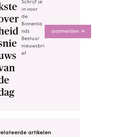
Schrijf je
kste
in voor
over
de
Binnenla
heid
nds
aanmelden
Bestuur
snie
nieuwsbri
uws
ef
van
de
dag
elateerde artikelen