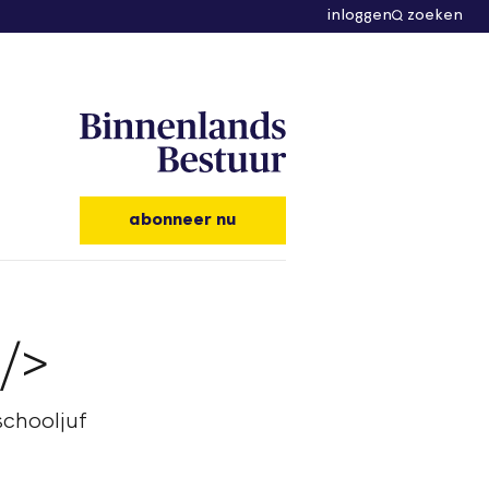
inloggen
zoeken
abonneer nu
/>
schooljuf