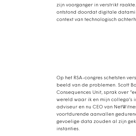
zijn voorganger in verstrikt raakt
ontstond doordat digitale datam
context van technologisch achter
Op het RSA-congres schetsten vers
beeld van de problemen. Scott Bor
Consequences Unit, sprak over “e
wereld waar ik en mijn collega’s i
adviseur en nu CEO van NetWitnes
voortdurende aanvallen gedurend
gevoelige data zouden al zijn geko
instanties.