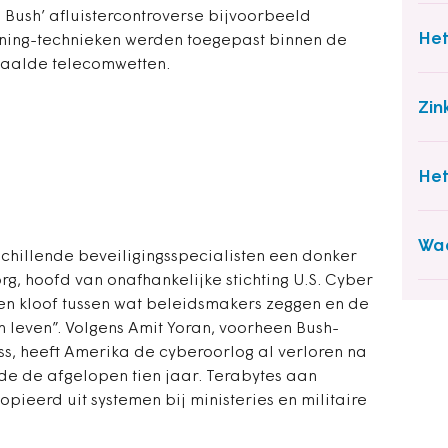
e. Bush’ afluistercontroverse bijvoorbeeld
Het
ining-technieken werden toegepast binnen de
haalde telecomwetten.
Zin
Het
Wa
chillende beveiligingsspecialisten een donker
g, hoofd van onafhankelijke stichting U.S. Cyber
en kloof tussen wat beleidsmakers zeggen en de
n leven”. Volgens Amit Yoran, voorheen Bush-
s, heeft Amerika de cyberoorlog al verloren na
e de afgelopen tien jaar. Terabytes aan
pieerd uit systemen bij ministeries en militaire