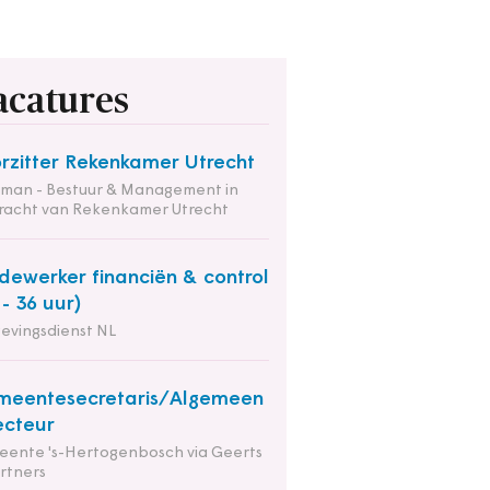
acatures
rzitter Rekenkamer Utrecht
tman - Bestuur & Management in
racht van Rekenkamer Utrecht
ewerker financiën & control
 - 36 uur)
evingsdienst NL
meentesecretaris/Algemeen
ecteur
ente 's-Hertogenbosch via Geerts
rtners