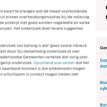
 in kaart te brengen wat de meest voorkomende
jn binnen overheidsorganisaties bij de naleving
de praktijk niet goed worden nageleefd en welke
wijzen. Het onderzoek doet tevens suggesties
onderzoek van belang is dat ‘geen zware inbreuk
Ger
at daar bij stelselmatig onderzoek al snel
 Nederlandse Gemeenten vertelde dat vorig jaar
Dat
rgelijk onderzoek.
Opvallend was verder
dat het
dat
e openbare bronnen is die ambtenaren mogen
een schuilnaam in contact mogen treden met
Ris
cyb
Bur