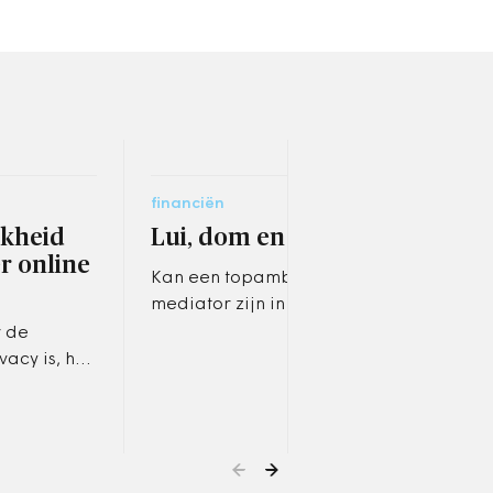
financiën
fina
jkheid
Lui, dom en dakloos
Bru
r online
te 
Kan een topambtenaar
ge
mediator zijn in de beroerde
relatie tussen Rijk en
r de
Er w
gemeenten?
vacy is, hoe
Twee
ijke basis
de n
oet zijn.'
het 