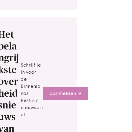
Het
bela
ngrij
Schrijf je
kste
in voor
over
de
Binnenla
heid
nds
aanmelden
Bestuur
snie
nieuwsbri
uws
ef
van