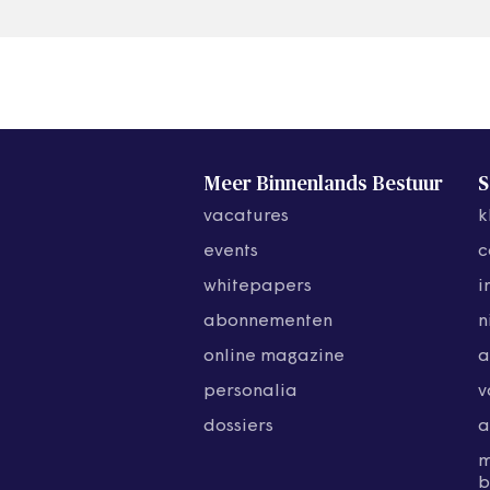
Meer Binnenlands Bestuur
S
vacatures
k
events
c
whitepapers
i
abonnementen
n
online magazine
a
personalia
v
dossiers
a
b