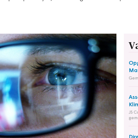
V
Opg
Maa
Gem
Ass
Kli
JS C
gem
Dir