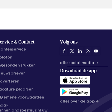
ervice & Contact
Volg ons
lantenservice
olofon
alle social media →
ngezonden stukken
Download de
app
ieuwsbrieven
dverteren
acature plaatsen
lgemene voorwaarden
alles over de app →
maak
innenlandsbestuur.nl uw