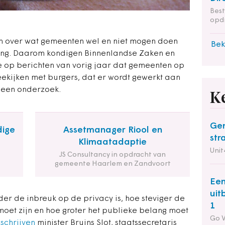
Bes
opd
n over wat gemeenten wel en niet mogen doen
Bek
ring. Daarom kondigen Binnenlandse Zaken en
tie op berichten van vorig jaar dat gemeenten op
ekijken met burgers, dat er wordt gewerkt aan
 een onderzoek.
K
Gem
dige
Assetmanager Riool en
str
Klimaatadaptie
Unit
JS Consultancy in opdracht van
gemeente Haarlem en Zandvoort
Een
uit
nder de inbreuk op de privacy is, hoe steviger de
1
 moet zijn en hoe groter het publieke belang moet
Go 
,
schrijven
minister Bruins Slot, staatssecretaris