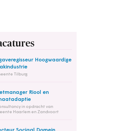
acatures
averegisseur Hoogwaardige
kindustrie
eente Tilburg
etmanager Riool en
maatadaptie
onsultancy in opdracht van
eente Haarlem en Zandvoort
ecteur Sociaal Domein