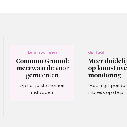
kennispartners
digitaal
Common Ground:
Meer duideli
meerwaarde voor
op komst ove
gemeenten
monitoring
Op het juiste moment
'Hoe ingrijpende
instappen.
inbreuk op de pri
steviger de wettel
voor die inbreuk m