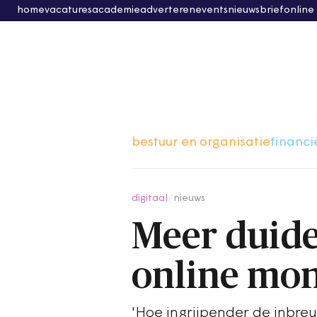
home
vacatures
academie
adverteren
events
nieuwsbrief
online
bestuur en organisatie
financi
digitaal
/
nieuws
Meer duide
online mon
'Hoe ingrijpender de inbreuk