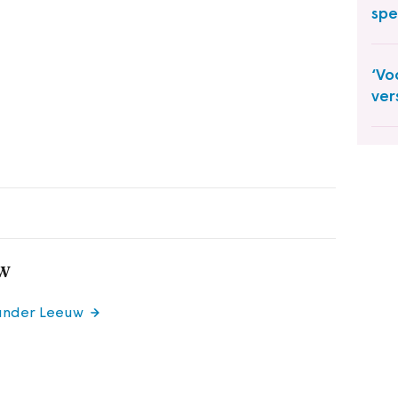
spe
‘Vo
ver
w
xander Leeuw