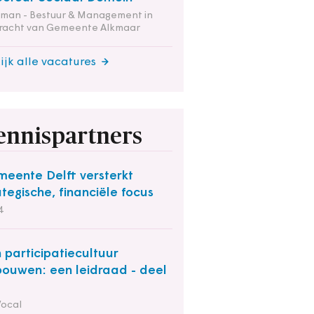
tman - Bestuur & Management in
racht van Gemeente Alkmaar
ijk alle vacatures
ennispartners
eente Delft versterkt
ategische, financiële focus
4
 participatiecultuur
bouwen: een leidraad - deel
Vocal