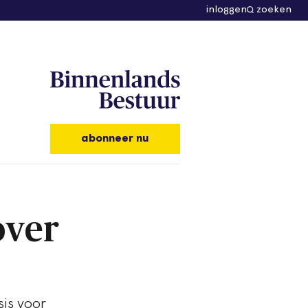
inloggen
zoeken
abonneer nu
over
sis voor