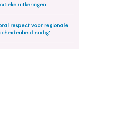
cifieke uitkeringen
oral respect voor regionale
schei­denheid nodig’