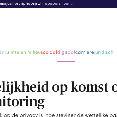
 magazine
scriptieprijs
whitepapers
meer
ën
ruimte en milieu
sociaal
digitaal
carrière
juridisch
lijkheid op komst 
itoring
 op de privacy is, hoe steviger de wettelijke ba