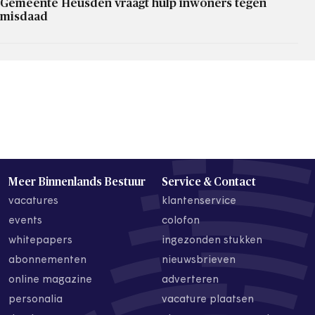
Gemeente Heusden vraagt hulp inwoners tegen
misdaad
Meer Binnenlands Bestuur
Service & Contact
vacatures
klantenservice
events
colofon
whitepapers
ingezonden stukken
abonnementen
nieuwsbrieven
online magazine
adverteren
personalia
vacature plaatsen