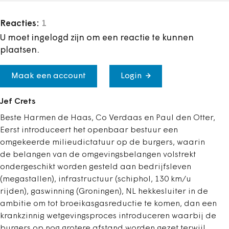
Reacties:
1
U moet ingelogd zijn om een reactie te kunnen
plaatsen.
Maak een account
Login
Jef Crets
Beste Harmen de Haas, Co Verdaas en Paul den Otter,
Eerst introduceert het openbaar bestuur een
omgekeerde milieudictatuur op de burgers, waarin
de belangen van de omgevingsbelangen volstrekt
ondergeschikt worden gesteld aan bedrijfsleven
(megastallen), infrastructuur (schiphol, 130 km/u
rijden), gaswinning (Groningen), NL hekkesluiter in de
ambitie om tot broeikasgasreductie te komen, dan een
krankzinnig wetgevingsproces introduceren waarbij de
burgers op nog grotere afstand worden gezet terwijl