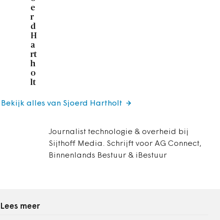
e
r
d
H
a
rt
h
o
lt
Bekijk alles van Sjoerd Hartholt
Journalist technologie & overheid bij
Sijthoff Media. Schrijft voor AG Connect,
Binnenlands Bestuur & iBestuur
Lees meer