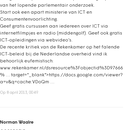
van het lopende parlementair onderzoek.
Start ook een apart ministerie van ICT en
Consumentenvoorlichting.
Geef gratis cursussen aan iedereen over ICT via
internetfilmpjes en radio (middengolf). Geef ook gratis
ICT-opleidingen via webvideo’s.
De recente kritiek van de Rekenkamer op het falende
ICT-beleid bij de Nederlandse overheid vind ik
behoorlijk eufemistisch:
www.rekenkamer.nl/dsresource%3Fobjectid%3D97666
% … target="_blank">https://docs.google.com/viewer?
a=v&q=cache:VDoQm …
Op 8 april 2013, 00:49
Norman Waalre