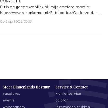
CORRECTIE
Dit is de goede weblink bij mijn eerdere reactie:
http://www.rekenkamer.nl/Publicaties/Onderzoeksr …
Op 8 april 2013, 00:53
Meer Binnenlands Bestuur
Service & Contact
vacatures
klantenservice
events
colofon
whitepapers
ingezonden stukken