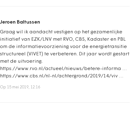
Jeroen Baltussen
Graag wil ik aandacht vestigen op het gezamenlijke
initiatief van EZK/LNV met RVO, CBS, Kadaster en PBL
om de informatievoorziening voor de energietransitie
structureel (VIVET) te verbeteren. Dit jaar wordt gestart
met de uitvoering.
https://www.rvo.nl/actueel/nieuws/betere-informa …
https://www.cbs.nl/nl-nl/achtergrond/2019/14/viv …
Op 15 mei 2019, 12:16