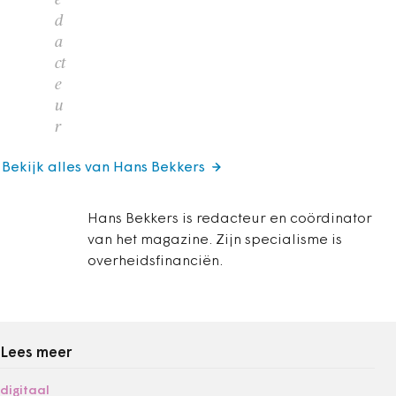
d
a
ct
e
u
r
Bekijk alles van Hans Bekkers
Hans Bekkers is redacteur en coördinator
van het magazine. Zijn specialisme is
overheidsfinanciën.
Lees meer
digitaal