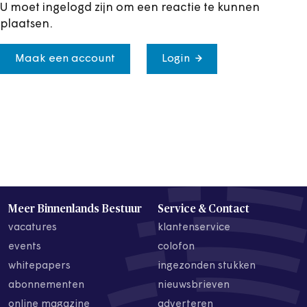
U moet ingelogd zijn om een reactie te kunnen
plaatsen.
Maak een account
Login
Meer Binnenlands Bestuur
Service & Contact
vacatures
klantenservice
events
colofon
whitepapers
ingezonden stukken
abonnementen
nieuwsbrieven
online magazine
adverteren