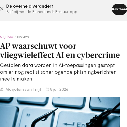
De overheid verandert
abonneer nu
Download
Blijf bij met de Binnenlands Bestuur app
digitaal
/
nieuws
AP waarschuwt voor
vliegwieleffect AI en cybercrime
Gestolen data worden in AI-toepassingen gestopt
om er nog realistischer ogende phishingberichten
mee te maken.
Marjolein van Trigt
8 juli 2026