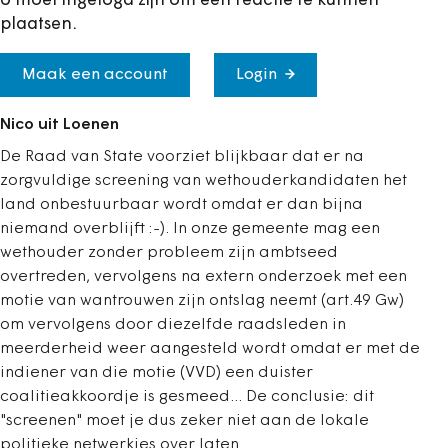
U moet ingelogd zijn om een reactie te kunnen
plaatsen.
Maak een account
Login
Nico uit Loenen
De Raad van State voorziet blijkbaar dat er na
zorgvuldige screening van wethouderkandidaten het
land onbestuurbaar wordt omdat er dan bijna
niemand overblijft :-). In onze gemeente mag een
wethouder zonder probleem zijn ambtseed
overtreden, vervolgens na extern onderzoek met een
motie van wantrouwen zijn ontslag neemt (art.49 Gw)
om vervolgens door diezelfde raadsleden in
meerderheid weer aangesteld wordt omdat er met de
indiener van die motie (VVD) een duister
coalitieakkoordje is gesmeed... De conclusie: dit
"screenen" moet je dus zeker niet aan de lokale
politieke netwerkjes over laten.