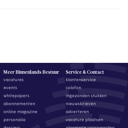
Meer Binnenlands Bestuur
Service & Contact
vacatures
klantenservice
events
colofon
whitepapers
ingezonden stukken
abonnementen
nieuwsbrieven
online magazine
adverteren
personalia
vacature plaatsen