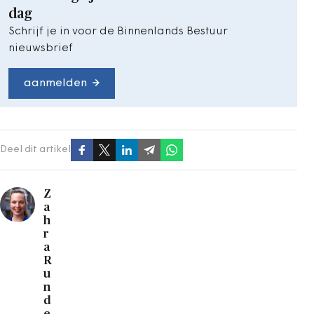
dag
Schrijf je in voor de Binnenlands Bestuur
nieuwsbrief
aanmelden
Deel dit artikel
Z
a
h
r
a
R
u
n
d
e