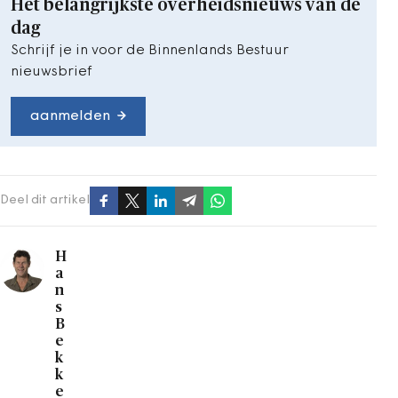
Het belangrijkste overheidsnieuws van de
dag
Schrijf je in voor de Binnenlands Bestuur
nieuwsbrief
aanmelden
Deel dit artikel
H
a
n
s
B
e
k
k
e