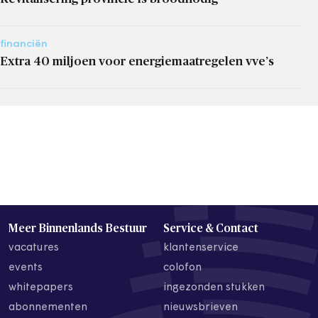
financiën
Extra 40 miljoen voor energiemaatregelen vve’s
Meer Binnenlands Bestuur
Service & Contact
vacatures
klantenservice
events
colofon
whitepapers
ingezonden stukken
abonnementen
nieuwsbrieven