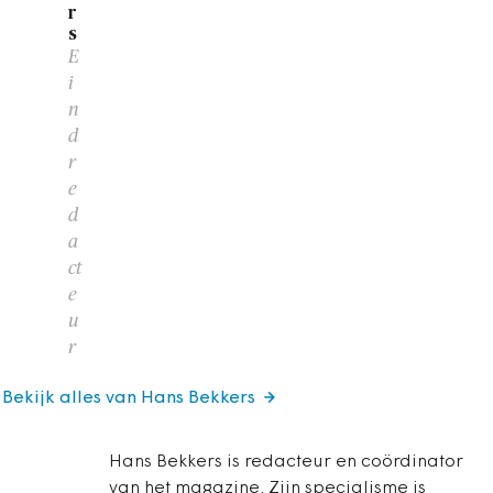
r
s
E
i
n
d
r
e
d
a
ct
e
u
r
Bekijk alles van Hans Bekkers
Hans Bekkers is redacteur en coördinator
van het magazine. Zijn specialisme is