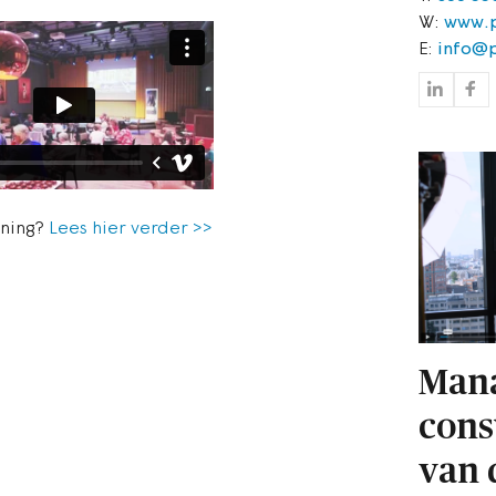
W:
www.p
E:
info@p
ening?
Lees hier verder >>
Man
cons
van 