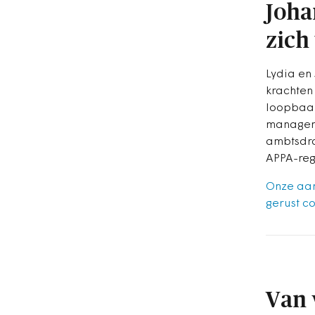
Joha
zich
Lydia en
krachten
loopbaan
manageme
ambtsdra
APPA-reg
Onze aan
gerust co
Van 