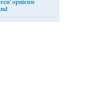
eren’ opnieuw
and