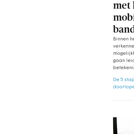
met 
mobi
ban
Binnen h
verkenne
mogelijk
gaan lei
betekeni
De 5 sta
doorlope