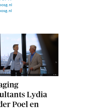
osg.nl
osg.nl
aging
ultants Lydia
der Poel en