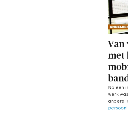
Van 
met 
mobi
ban
Na een i
werk was
andere 
persoonl