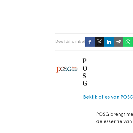
Deel dit artikel
P
O
S
G
Bekijk alles van POS
POSG brengt me
de essentie van