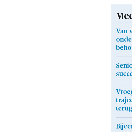
Mee
Van 
onde
beho
Senio
succe
Vroe
traje
terug
Bije