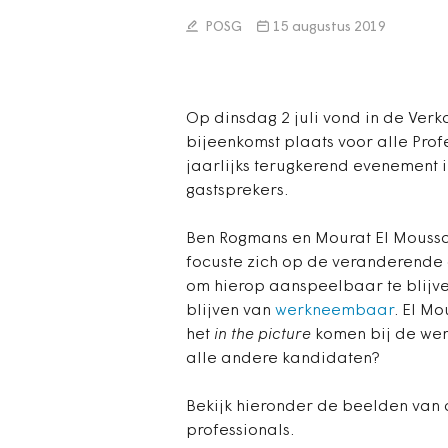
POSG
15 augustus 2019
Op dinsdag 2 juli vond in de Verk
bijeenkomst plaats voor alle Profes
jaarlijks terugkerend evenement i
gastsprekers.
Ben Rogmans en Mourat El Moussat
focuste zich op de veranderende 
om hierop aanspeelbaar te blijven
blijven van
werkneembaar
. El Mo
het
in the picture
komen bij de werk
alle andere kandidaten?
Bekijk hieronder de beelden van 
professionals.