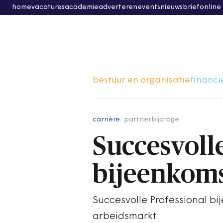
home
vacatures
academie
adverteren
events
nieuwsbrief
online
bestuur en organisatie
financi
carrière
/
partnerbijdrage
Succesvoll
bijeenkoms
Succesvolle Professional bi
arbeidsmarkt.