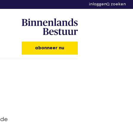
inloggen
zoeken
abonneer nu
nde