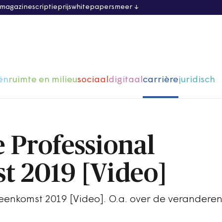
 magazine
scriptieprijs
whitepapers
meer
ën
ruimte en milieu
sociaal
digitaal
carrière
juridisch
e Professional
t 2019 [Video]
jeenkomst 2019 [Video]. O.a. over de verandere