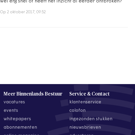
wel erg snel of heeft het inzicht al eerder ontbroken?
Op 2 oktober 2017, 09:52
Meer Binnenlands Bestuur
Service & Contact
vacatures
klantenservice
events
colofon
whitepapers
ingezonden stukken
abonnementen
nieuwsbrieven