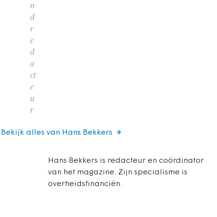
n
d
r
e
d
a
ct
e
u
r
Bekijk alles van Hans Bekkers
Hans Bekkers is redacteur en coördinator
van het magazine. Zijn specialisme is
overheidsfinanciën.