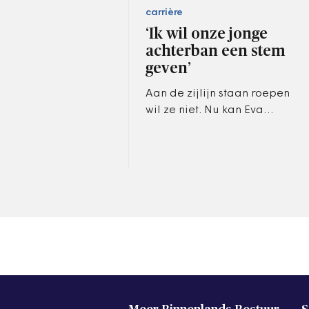
carrière
‘Ik wil onze jonge
achterban een stem
geven’
Aan de zijlijn staan roepen
wil ze niet. Nu kan Eva
Oosters (25) als wethouder
zelf het beleid bepalen.