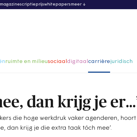
 magazine
scriptieprijs
whitepapers
meer
ën
ruimte en milieu
sociaal
digitaal
carrière
juridisch
ee, dan krijg je er…
rs die hoge werkdruk vaker agenderen, hoort
 dan krijg je die extra taak tóch mee’.