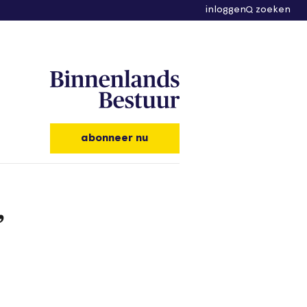
inloggen
zoeken
abonneer nu
’