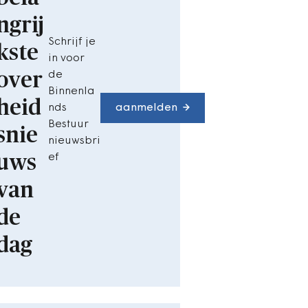
ngrij
Schrijf je
kste
in voor
over
de
Binnenla
heid
nds
aanmelden
Bestuur
snie
nieuwsbri
uws
ef
van
de
dag