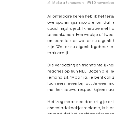
Melissa Schouman
10 november
Al ontelbare keren heb ik het te
overspanningsrisico die, om dat t
coachingstraject. Ik heb ze met li
binnenkomen. Een weekje of twee 
om eens te zien wat er nu eigenli
zijn. Wat er nu eigenlijk gebeurt
taak erbij!
Die verbazing en triomfantelijkh
reacties op hun NEE. Bazen die ine
iemand zit. ‘Maar ja, je bent ook 
toch eerst even bij jou. Je weet m
met hernieuwd respect kijken naar
Het ‘zeg maar nee dan krijg je er 
chocoladekoekjesreclame, is hier