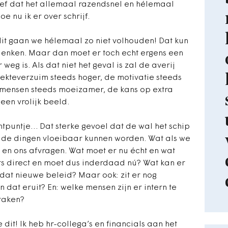
ef dat het allemaal razendsnel en hélemaal
e nu ik er over schrijf.
: dit gaan we hélemaal zo niet volhouden! Dat kun
o denken. Maar dan moet er toch echt ergens een
 weg is. Als dat niet het geval is zal de averij
ekteverzuim steeds hoger, de motivatie steeds
 mensen steeds moeizamer, de kans op extra
geen vrolijk beeld.
chtpuntje… Dat sterke gevoel dat de wal het schip
 de dingen vloeibaar kunnen worden. Wat als we
n en ons afvragen.
Wat moet er nu écht en wat
s direct en moet dus inderdaad nú? Wat kan er
 dat nieuwe beleid? Maar ook: zit er nog
 dat eruit? En: welke mensen zijn er intern te
 taken?
dit! Ik heb hr-collega’s en financials aan het