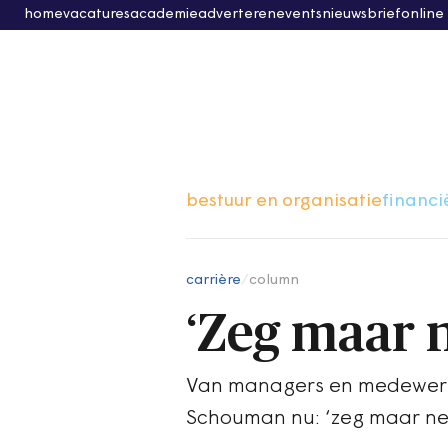
home
vacatures
academie
adverteren
events
nieuwsbrief
online
bestuur en organisatie
financi
carrière
/
column
‘Zeg maar n
Van managers en medewerke
Schouman nu: ‘zeg maar nee,