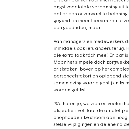
ervaart dat het nachtmerriescena
angst voor totale verbanning uit t
dat er een onverwachte beloning v
gegund en meer hiervan zou je zeg
een goed idee, maar…
Van managers en medewerkers die
inmiddels ook iets anders terug. 
die extra taak tóch mee’. En dat 
Maar het simpele doch zorgwekke
crisistaken, boven op het comple
personeelstekort en oplopend ziek
samenleving waar eigenlijk niks m
worden gefikst.
‘We horen je, we zien en voelen h
alsjeblieft vol’ laat de ambtelij
onophoudelijke stroom aan hoog 
stelselwijzigingen en de ene na 