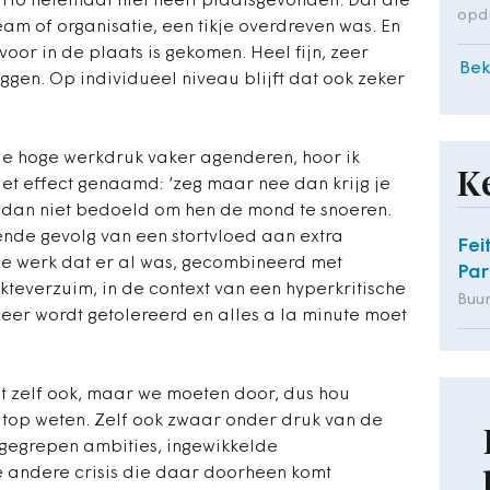
rio helemaal niet heeft plaatsgevonden. Dat die
opd
eam of organisatie, een tikje overdreven was. En
oor in de plaats is gekomen. Heel fijn, zeer
Bek
gen. Op individueel niveau blijft dat ook zeker
 hoge werkdruk vaker agenderen, hoor ik
K
Het effect genaamd: ‘zeg maar nee dan krijg je
is dan niet bedoeld om hen de mond te snoeren.
nde gevolg van een stortvloed aan extra
Fei
xe werk dat er al was, gecombineerd met
Par
teverzuim, in de context van een hyperkritische
Buu
eer wordt getolereerd en alles a la minute moet
et zelf ook, maar we moeten door, dus hou
ke top weten. Zelf ook zwaar onder druk van de
gegrepen ambities, ingewikkelde
de andere crisis die daar doorheen komt