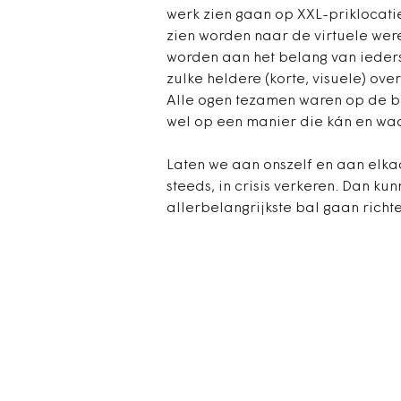
werk zien gaan op XXL-priklocati
zien worden naar de virtuele were
worden aan het belang van ieders 
zulke heldere (korte, visuele) ov
Alle ogen tezamen waren op de be
wel op een manier die kán en waa
Laten we aan onszelf en aan elka
steeds, in crisis verkeren. Dan k
allerbelangrijkste bal gaan richte