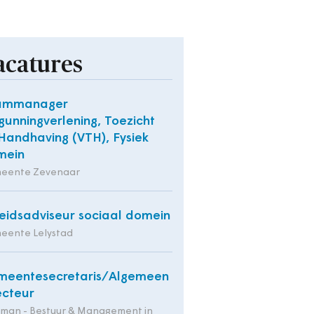
acatures
ammanager
gunningverlening, Toezicht
Handhaving (VTH), Fysiek
mein
eente Zevenaar
eidsadviseur sociaal domein
eente Lelystad
meentesecretaris/Algemeen
ecteur
tman - Bestuur & Management in