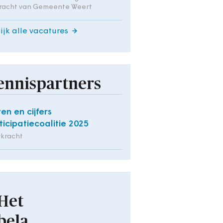
racht van Gemeente Weert
ijk alle vacatures
ennispartners
ten en cijfers
ticipatiecoalitie 2025
rkracht
Het
bela