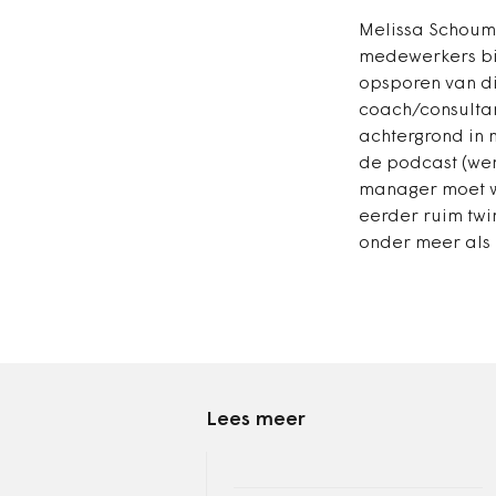
Melissa Schoum
medewerkers bij
opsporen van di
coach/consultan
achtergrond in 
de podcast (wer
manager moet we
eerder ruim tw
onder meer als
Lees meer