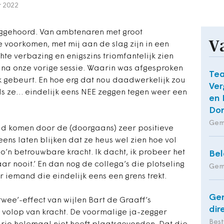
 2022
ruggehoord. Van ambtenaren met groot
V
e voorkomen, met mij aan de slag zijn in een
chte verbazing en enigszins triomfantelijk zien
na onze vorige sessie. Waarin was afgesproken
Te
jk gebeurt. En hoe erg dat nou daadwerkelijk zou
Ver
 als ze… eindelijk eens NEE zeggen tegen weer een
en 
Do
Gem
eid komen door de (doorgaans) zeer positieve
ens laten blijken dat ze heus wel zien hoe vol
zo’n betrouwbare kracht. Ik dacht, ik probeer het
Bel
aar nooit.’ En dan nog de collega’s die plotseling
Gem
 iemand die eindelijk eens een grens trekt.
Ge
twee’-effect van wijlen Bart de Graaff’s
dir
 volop van kracht. De voormalige ja-zegger
Bes