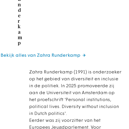
n
d
e
r
k
a
m
p
Bekijk alles van Zahra Runderkamp
Zahra Runderkamp (1991) is onderzoeker
op het gebied van diversiteit en inclusie
in de politiek. In 2025 promoveerde zij
aan de Universiteit van Amsterdam op
het proefschrift 'Personal institutions,
political lives. Diversity without inclusion
in Dutch politics'.
Eerder was zij voorzitter van het
Europees Jeugdparlement. Voor