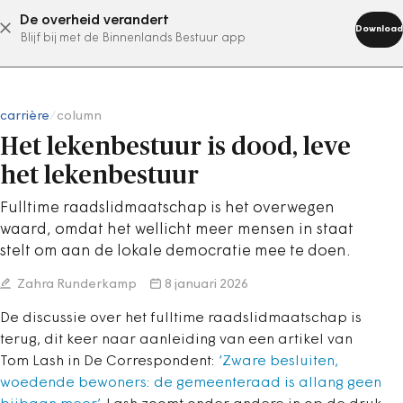
De overheid verandert
abonneer nu
Download
Blijf bij met de Binnenlands Bestuur app
carrière
/
column
Het lekenbestuur is dood, leve
het lekenbestuur
Fulltime raadslidmaatschap is het overwegen
waard, omdat het wellicht meer mensen in staat
stelt om aan de lokale democratie mee te doen.
Zahra Runderkamp
8 januari 2026
De discussie over het fulltime raadslidmaatschap is
terug, dit keer naar aanleiding van een artikel van
Tom Lash in De Correspondent:
‘Zware besluiten,
woedende bewoners: de gemeenteraad is allang geen