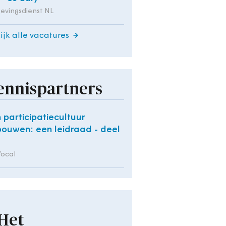
evingsdienst NL
ijk alle vacatures
ennispartners
 participatiecultuur
bouwen: een leidraad - deel
Vocal
Het