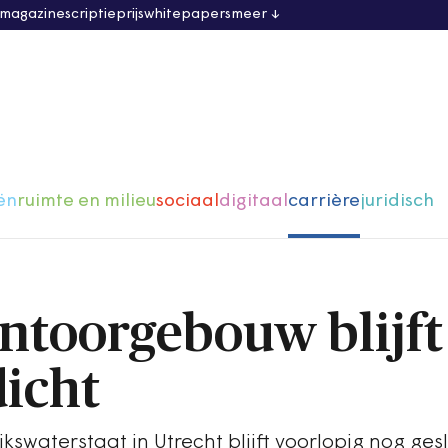
 magazine
scriptieprijs
whitepapers
meer
ën
ruimte en milieu
sociaal
digitaal
carrière
juridisch
antoorgebouw blijft
dicht
kswaterstaat in Utrecht blijft voorlopig nog ges