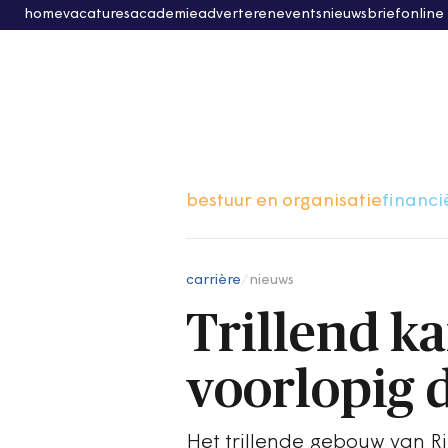
home
vacatures
academie
adverteren
events
nieuwsbrief
online
bestuur en organisatie
financi
carrière
/
nieuws
Trillend k
voorlopig 
Het trillende gebouw van Rij