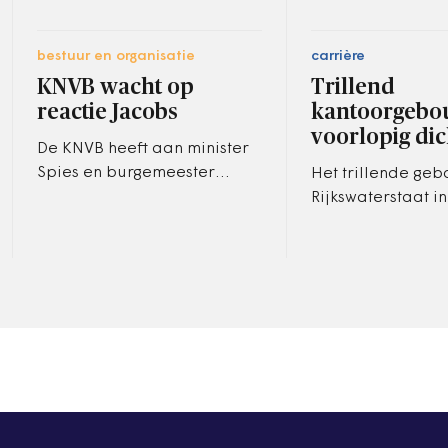
bestuur en organisatie
carrière
KNVB wacht op
Trillend
reactie Jacobs
kantoorgebou
voorlopig dic
De KNVB heeft aan minister
Spies en burgemeester
Het trillende ge
Jacobs laten weten het
Rijkswaterstaat in
doorplaatsen van de
blijft voorlopig n
veewagen met varkens met
voor ambtenaren 
daarop het Ajax-logo…
onderzoek.