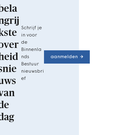
bela
ngrij
Schrijf je
kste
in voor
over
de
Binnenla
heid
nds
aanmelden
Bestuur
snie
nieuwsbri
uws
ef
van
de
dag