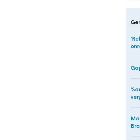
Ger
'Re
onr
Gap
'Sa
ver
Mak
Bra