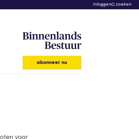
inloggen
zoeken
abonneer nu
loten voor