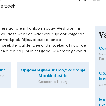
erzoek.
terstaat die in kantoorgebouw Westraven in
V
geval deze week en waarschijnlijk ook volgende
n werkplek. Rijkswaterstaat en de
 week de laatste twee onderzoeken af naar de
Co
gen die eind juni in het gebouw werden gevoeld.
Gem
Part
ing
Opgaveregisseur Hoogwaardige
Opg
Maakindustrie
s &
Maa
Gemeente Tilburg
Gem
Med
(32