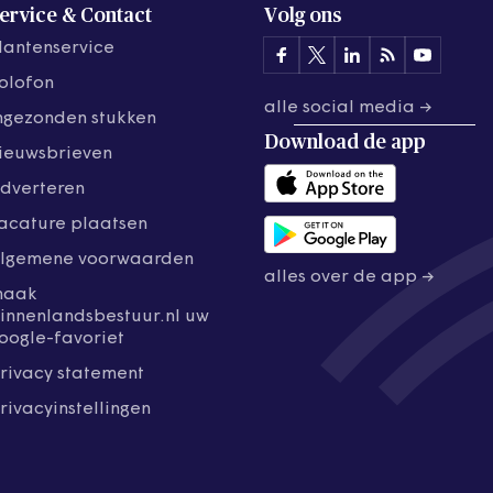
ervice & Contact
Volg ons
lantenservice
olofon
alle social media →
ngezonden stukken
Download de
app
ieuwsbrieven
dverteren
acature plaatsen
lgemene voorwaarden
alles over de app →
maak
innenlandsbestuur.nl uw
oogle-favoriet
rivacy statement
rivacyinstellingen