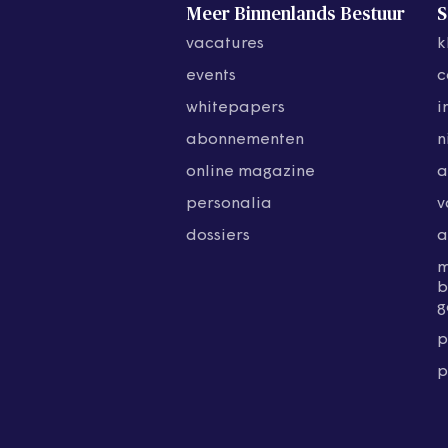
Meer Binnenlands Bestuur
S
vacatures
k
events
c
whitepapers
i
abonnementen
n
online magazine
a
personalia
v
dossiers
a
b
g
p
p