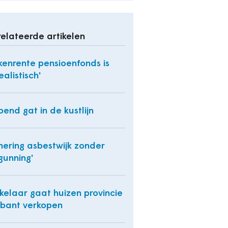
elateerde artikelen
kenrente pensioenfonds is
ealistisch'
end gat in de kustlijn
nering asbestwijk zonder
gunning'
elaar gaat huizen provincie
bant verkopen