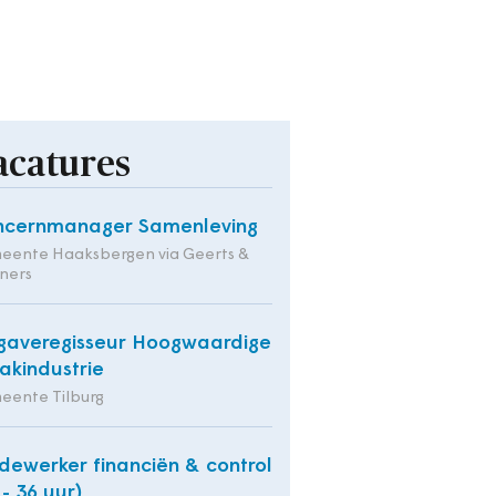
acatures
ncernmanager Samenleving
eente Haaksbergen via Geerts &
ners
averegisseur Hoogwaardige
kindustrie
eente Tilburg
ewerker financiën & control
 - 36 uur)