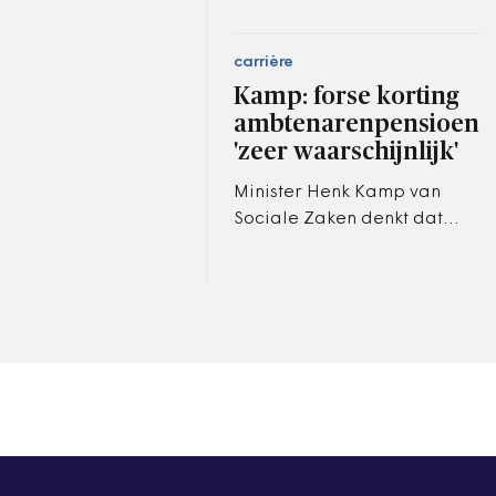
carrière
Kamp: forse korting
ambtenarenpensioen
'zeer waarschijnlijk'
Minister Henk Kamp van
Sociale Zaken denkt dat
veel pensioenfondsen,
waaronder die van
ambtenaren, komende jaren
de pensioenuitkeringen…