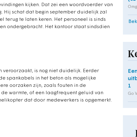
indingen kijken. Dat zei een woordvoerder van
Omg
Hij schat dat begin september duidelijk zal
eel terug te laten keren. Het personeel is sinds
Bek
en ondergebracht. Het kantoor staat sindsdien
K
 veroorzaakt, is nog niet duidelijk. Eerder
Een
e spankabels in het beton als mogelijke
uit
re oorzaken zijn, zoals fouten in de
1
r de warmte, of een laagfrequent geluid van
Go 
helikopter dat door medewerkers is opgemerkt.