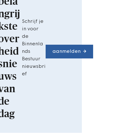
bela
ngrij
Schrijf je
kste
in voor
over
de
Binnenla
heid
nds
aanmelden
Bestuur
snie
nieuwsbri
uws
ef
van
de
dag