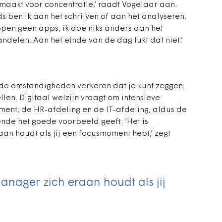
e maakt voor concentratie,’ raadt Vogelaar aan.
ds ben ik aan het schrijven of aan het analyseren,
 open geen apps, ik doe niks anders dan het
delen. Aan het einde van de dag lukt dat niet.’
 de omstandigheden verkeren dat je kunt zeggen:
ellen. Digitaal welzijn vraagt om intensieve
ent, de HR-afdeling en de IT-afdeling, aldus de
ende het goede voorbeeld geeft. ‘Het is
aan houdt als jij een focusmoment hebt,’ zegt
manager zich eraan houdt als jij