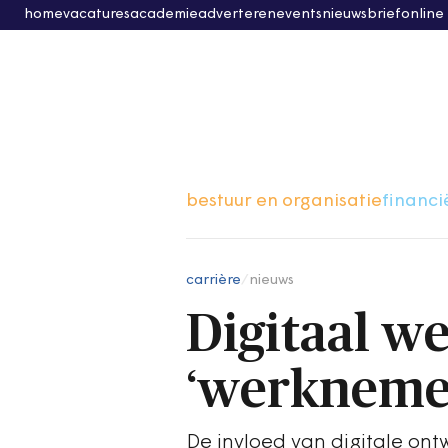
home
vacatures
academie
adverteren
events
nieuwsbrief
online
bestuur en organisatie
financi
carrière
/
nieuws
Digitaal we
‘werkneme
De invloed van digitale ont