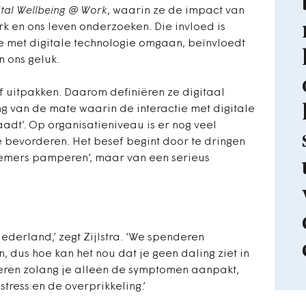
ital Wellbeing @ Work
, waarin ze de impact van
rk en ons leven onderzoeken. Die invloed is
met digitale technologie omgaan, beïnvloedt
n ons geluk.
ef uitpakken. Daarom definiëren ze digitaal
ing van de mate waarin de interactie met digitale
aadt’. Op organisatieniveau is er nog veel
te bevorderen. Het besef begint door te dringen
knemers pamperen’, maar van een serieus
Nederland,’ zegt Zijlstra. ‘We spenderen
, dus hoe kan het nou dat je geen daling ziet in
teren zolang je alleen de symptomen aanpakt,
tress en de overprikkeling.’