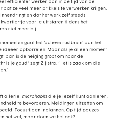
el efficiënter werken dan in de tijd van de
 dat ze veel meer prikkels te verwerken krijgen,
innendringt en dat het werk zelf steeds
wartiertje voor je uit staren tijdens het
en niet meer bij.
e momenten gaat het ‘actieve rustbrein’ aan het
e ideeën opborrelen. Maar àls je al een moment
gt, dan is de neiging groot om naar de
 is je goud,’ zegt Zijlstra. ‘Het is zaak om die
en.’
t allerlei
microhabits
die je jezelf kunt aanleren,
ndheid te bevorderen. Meldingen uitzetten om
beeld. Focustijden inplannen. Op tijd pauzes
n het wel, maar doen we het ook?