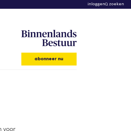
inloggen
zoeken
abonneer nu
n voor