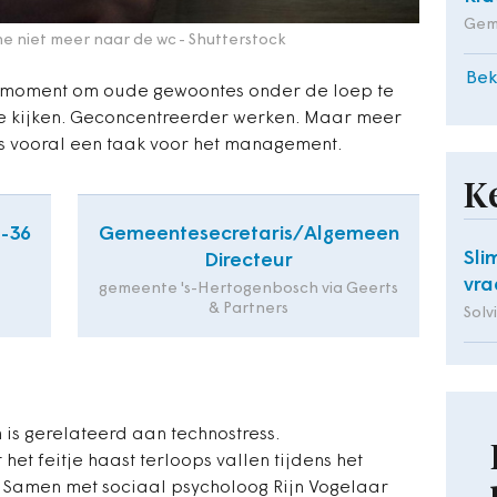
Gem
 niet meer naar de wc
- Shutterstock
Bek
ét moment om oude gewoontes onder de loep te
 kijken. Geconcentreerder werken. Maar meer
is vooral een taak voor het management.
K
2-36
Gemeentesecretaris/Algemeen
Sli
Directeur
vra
gemeente 's-Hertogenbosch via Geerts
& Partners
Solv
 is gerelateerd aan technostress.
het feitje haast terloops vallen tijdens het
. Samen met sociaal psycholoog Rijn Vogelaar