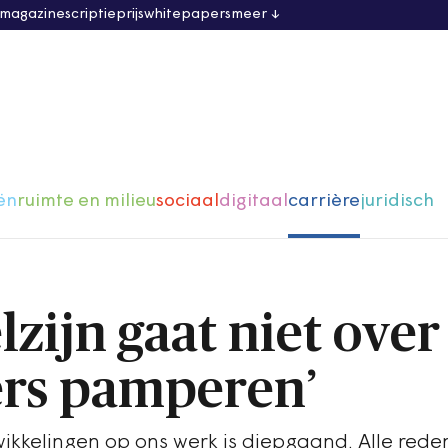
 magazine
scriptieprijs
whitepapers
meer
ën
ruimte en milieu
sociaal
digitaal
carrière
juridisch
lzijn gaat niet over
rs pamperen’
wikkelingen op ons werk is diepgaand. Alle rede