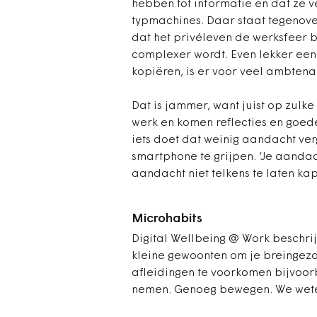
hebben tot informatie en dat ze ve
typmachines. Daar staat tegenover
dat het privéleven de werksfeer b
complexer wordt. Even lekker een k
kopiëren, is er voor veel ambtenar
Dat is jammer, want juist op zulk
werk en komen reflecties en goed
iets doet dat weinig aandacht ver
smartphone te grijpen. ‘Je aandacht
aandacht niet telkens te laten kap
Microhabits
Digital Wellbeing @ Work beschrijf
kleine gewoonten om je breingezo
afleidingen te voorkomen bijvoor
nemen. Genoeg bewegen. We wete