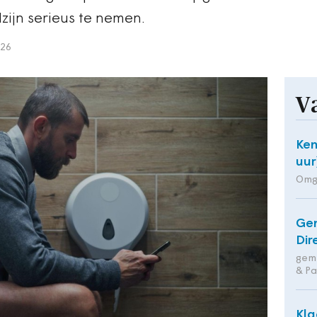
zijn serieus te nemen.
026
V
Ken
uur
Omg
Ge
Dir
geme
& Pa
Kla