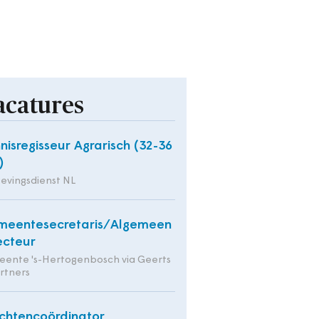
acatures
nisregisseur Agrarisch (32-36
)
evingsdienst NL
meentesecretaris/Algemeen
ecteur
ente 's-Hertogenbosch via Geerts
rtners
chtencoördinator