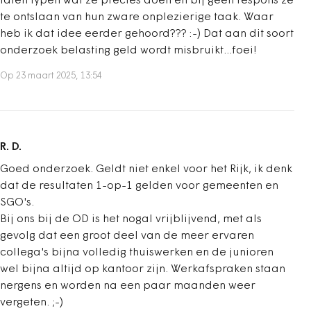
laten typen wat ze precies doen en bij geen respons ze
te ontslaan van hun zware onplezierige taak. Waar
heb ik dat idee eerder gehoord??? :-) Dat aan dit soort
onderzoek belasting geld wordt misbruikt...foei!
Op 23 maart 2025, 13:54
R. D.
Goed onderzoek. Geldt niet enkel voor het Rijk, ik denk
dat de resultaten 1-op-1 gelden voor gemeenten en
SGO's.
Bij ons bij de OD is het nogal vrijblijvend, met als
gevolg dat een groot deel van de meer ervaren
collega's bijna volledig thuiswerken en de junioren
wel bijna altijd op kantoor zijn. Werkafspraken staan
nergens en worden na een paar maanden weer
vergeten. ;-)