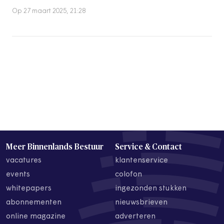
Op 27 maart 2025, 21:28
Meer Binnenlands Bestuur
Service & Contact
vacatures
klantenservice
events
colofon
whitepapers
ingezonden stukken
abonnementen
nieuwsbrieven
online magazine
adverteren