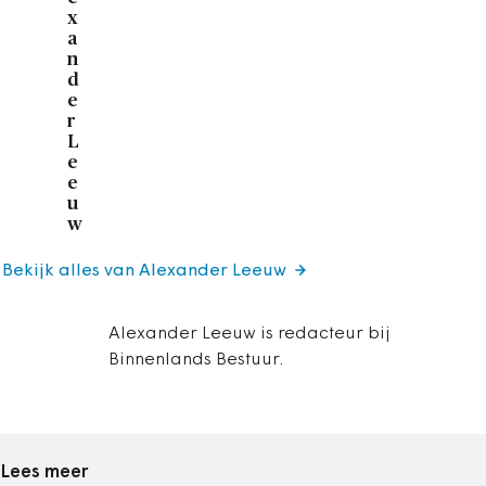
x
a
n
d
e
r
L
e
e
u
w
Bekijk alles van Alexander Leeuw
Alexander Leeuw is redacteur bij
Binnenlands Bestuur.
Lees meer