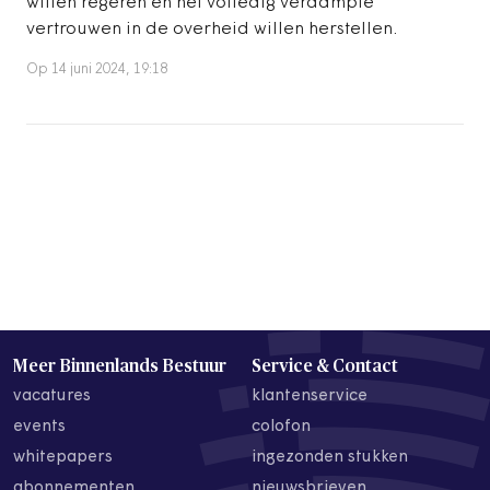
willen regeren en het volledig verdampte
vertrouwen in de overheid willen herstellen.
Op 14 juni 2024, 19:18
Meer Binnenlands Bestuur
Service & Contact
vacatures
klantenservice
events
colofon
whitepapers
ingezonden stukken
abonnementen
nieuwsbrieven