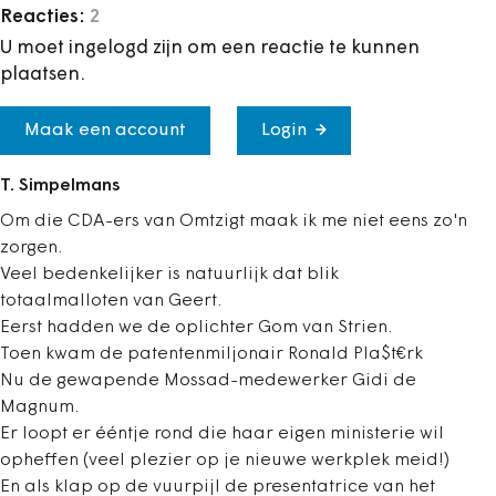
Reacties:
2
U moet ingelogd zijn om een reactie te kunnen
plaatsen.
Maak een account
Login
T. Simpelmans
Om die CDA-ers van Omtzigt maak ik me niet eens zo'n
zorgen.
Veel bedenkelijker is natuurlijk dat blik
totaalmalloten van Geert.
Eerst hadden we de oplichter Gom van Strien.
Toen kwam de patentenmiljonair Ronald Pla$t€rk
Nu de gewapende Mossad-medewerker Gidi de
Magnum.
Er loopt er ééntje rond die haar eigen ministerie wil
opheffen (veel plezier op je nieuwe werkplek meid!)
En als klap op de vuurpijl de presentatrice van het