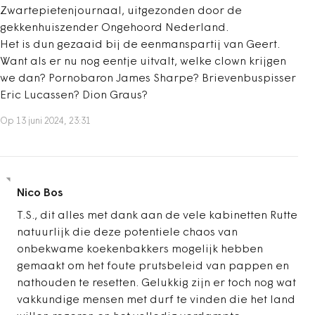
Zwartepietenjournaal, uitgezonden door de
gekkenhuiszender Ongehoord Nederland.
Het is dun gezaaid bij de eenmanspartij van Geert.
Want als er nu nog eentje uitvalt, welke clown krijgen
we dan? Pornobaron James Sharpe? Brievenbuspisser
Eric Lucassen? Dion Graus?
Op 13 juni 2024, 23:31
Nico Bos
T.S., dit alles met dank aan de vele kabinetten Rutte
natuurlijk die deze potentiele chaos van
onbekwame koekenbakkers mogelijk hebben
gemaakt om het foute prutsbeleid van pappen en
nathouden te resetten. Gelukkig zijn er toch nog wat
vakkundige mensen met durf te vinden die het land