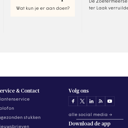
De Zoetermeerse
ter Laak verruild
Wat kun je er aan doen?
in het college va
een plek in het E
Parlement in Stra
ervice & Contact
Volg ons
lantenservice
olofon
alle social media →
ngezonden stukken
Download de
app
ieuwsbrieven