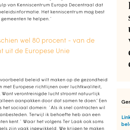
hulp van Kenniscentrum Europa Decentraal dat
eleidsinformatie. Het kenniscentrum mag best
 gemeenten te helpen.´
schien wel 80 procent - van de
t uit de Europese Unie
bijvoorbeeld beleid wilt maken op de gezondheid
n met Europese richtlijnen over luchtkwaliteit,
jk. Want verontreinigde lucht stroomt natuurlijk
alleen aanpakken door dat samen te doen.’ Een
Ger
 het sociaal domein: ´Als ik snel contracten wil
aanbesteden. Terwijl ik behoefte heb aan een
Lin
vaten kent.´ Waar het volgens Ter Laak ook soms
bel
egels zijn vaak ingewikkeld. We krijgen te maken