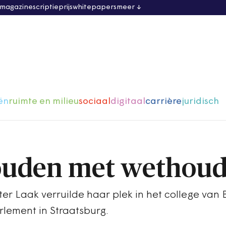
 magazine
scriptieprijs
whitepapers
meer
ën
ruimte en milieu
sociaal
digitaal
carrière
juridisch
ouden met wethoud
r Laak verruilde haar plek in het college van 
rlement in Straatsburg.