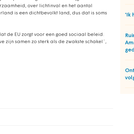
rzaamheid, over lichtinval en het aantal
land is een dichtbevolkt land, dus dat is soms
'Ik
 dat de EU zorgt voor een goed sociaal beleid.
Rui
e zijn samen zo sterk als de zwakste schakel´,
Ams
ge
Ont
vol