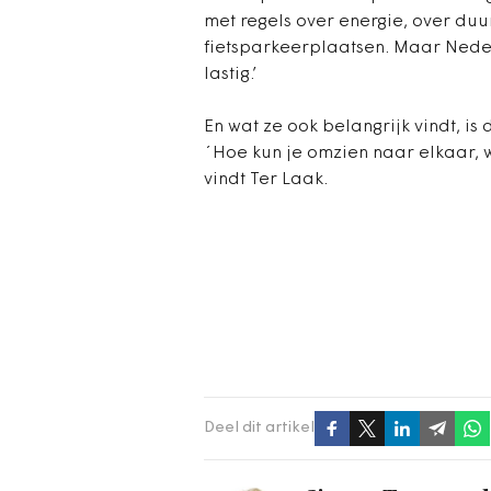
met regels over energie, over duu
fietsparkeerplaatsen. Maar Neder
lastig.’
En wat ze ook belangrijk vindt, is
´Hoe kun je omzien naar elkaar, w
vindt Ter Laak.
Deel dit artikel