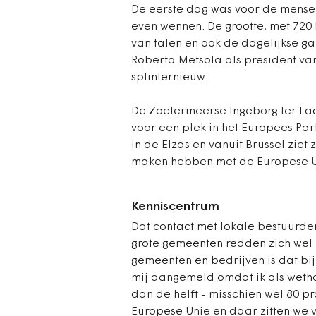
De eerste dag was voor de mensen
even wennen. De grootte, met 720
van talen en ook de dagelijkse ga
Roberta Metsola als president va
splinternieuw.
De Zoetermeerse Ingeborg ter Laa
voor een plek in het Europees Par
in de Elzas en vanuit Brussel zie
maken hebben met de Europese Un
Kenniscentrum
Dat contact met lokale bestuurders
grote gemeenten redden zich wel i
gemeenten en bedrijven is dat bij
mij aangemeld omdat ik als wethou
dan de helft - misschien wel 80 p
Europese Unie en daar zitten we 