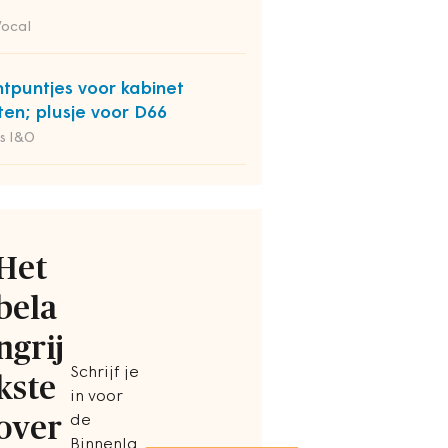
Vocal
htpuntjes voor kabinet
ten; plusje voor D66
s I&O
Het
bela
ngrij
Schrijf je
kste
in voor
over
de
Binnenla