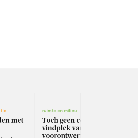
tie
ruimte en milieu
digit
den met
Toch geen centrale
Gem
vindplek van
amb
voorontwerpen
in