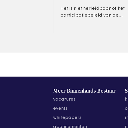
Het is niet herleidbaar of het
participatiebeleid van de
gemeente Amersfoort en de
uitvoering ervan effectief en
efficiënt zijn.
Meer Binnenlands Bestuur
S
vacatures
k
events
c
whitepapers
i
abonnementen
n