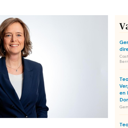
V
Gem
dir
Cas
Ber
Te
Ver
en 
Do
Gem
Tea