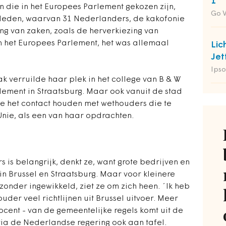
1
 die in het Europees Parlement gekozen zijn,
Go 
 leden, waarvan 31 Nederlanders, de kakofonie
ng van zaken, zoals de herverkiezing van
n het Europees Parlement, het was allemaal
Lic
Jet
Ipso
k verruilde haar plek in het college van B & W
lement in Straatsburg. Maar ook vanuit de stad
t ze het contact houden met wethouders die te
ie, als een van haar opdrachten.
 is belangrijk, denkt ze, want grote bedrijven en
n Brussel en Straatsburg. Maar voor kleinere
zonder ingewikkeld, ziet ze om zich heen. ´Ik heb
der veel richtlijnen uit Brussel uitvoer. Meer
rocent - van de gemeentelijke regels komt uit de
via de Nederlandse regering ook aan tafel.