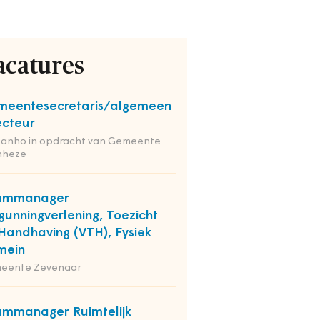
acatures
eentesecretaris/algemeen
ecteur
tanho in opdracht van Gemeente
nheze
ammanager
gunningverlening, Toezicht
Handhaving (VTH), Fysiek
mein
eente Zevenaar
mmanager Ruimtelijk