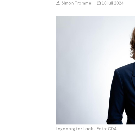
Simon Trommel
18 juli 2024
Ingeborg ter Laak
- Foto: CDA