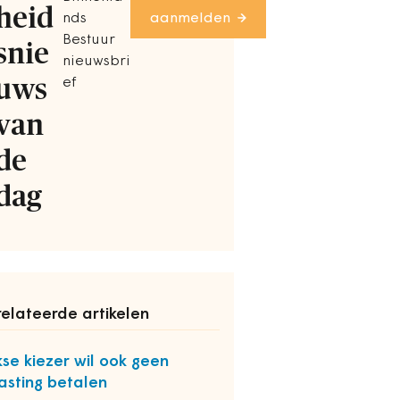
heid
nds
aanmelden
Bestuur
snie
nieuwsbri
uws
ef
van
de
dag
elateerde artikelen
kse kiezer wil ook geen
asting betalen