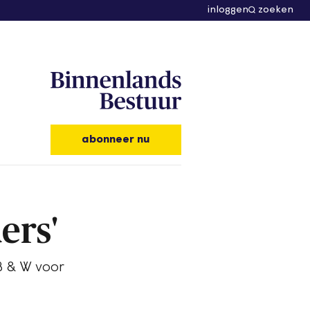
inloggen
zoeken
abonneer nu
ers'
B & W voor