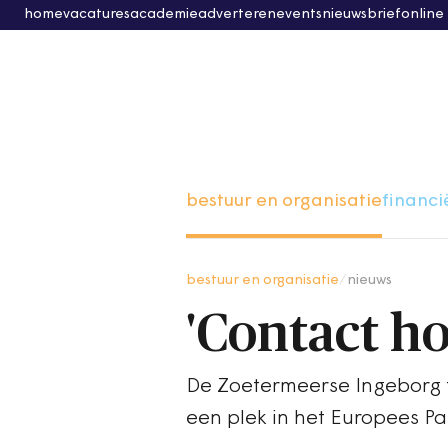
home
vacatures
academie
adverteren
events
nieuwsbrief
online
bestuur en organisatie
financi
bestuur en organisatie
/
nieuws
'Contact h
De Zoetermeerse Ingeborg te
een plek in het Europees Pa