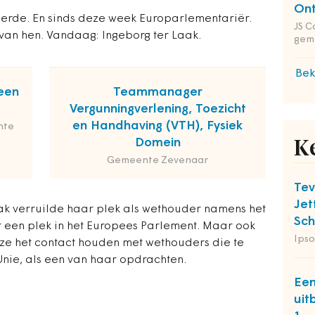
Ont
rde. En sinds deze week Europarlementariër.
JS C
 van hen. Vandaag: Ingeborg ter Laak.
gem
Bek
een
Teammanager
Vergunningverlening, Toezicht
en Handhaving (VTH), Fysiek
nte
Domein
K
Gemeente Zevenaar
Tev
Jet
ak verruilde haar plek als wethouder namens het
Sch
r een plek in het Europees Parlement. Maar ook
Ipso
t ze het contact houden met wethouders die te
ie, als een van haar opdrachten.
Een
uit