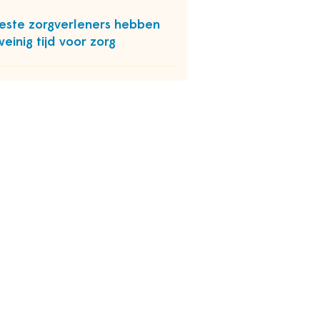
ste zorgverleners hebben
weinig tijd voor zorg