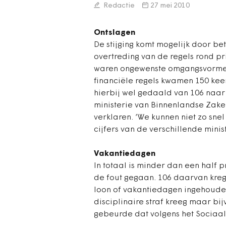
Redactie
27 mei 2010
Ontslagen
De stijging komt mogelijk door bet
overtreding van de regels rond p
waren ongewenste omgangsvormen
financiële regels kwamen 150 kee
hierbij wel gedaald van 106 naar 
ministerie van Binnenlandse Zaken
verklaren. ‘We kunnen niet zo sne
cijfers van de verschillende minis
Vakantiedagen
In totaal is minder dan een half
de fout gegaan. 106 daarvan krege
loon of vakantiedagen ingehouden
disciplinaire straf kreeg maar bi
gebeurde dat volgens het Sociaal