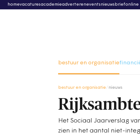
home
vacatures
academie
adverteren
events
nieuwsbrief
online
bestuur en organisatie
financi
bestuur en organisatie
/
nieuws
Rijksambte
Het Sociaal Jaarverslag van 
zien in het aantal niet-in