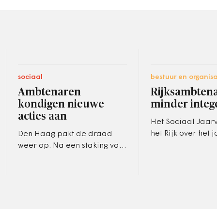
sociaal
bestuur en organisa
Ambtenaren
Rijksambten
kondigen nieuwe
minder integ
acties aan
Het Sociaal Jaar
het Rijk over het 
Den Haag pakt de draad
laat weer een lich
weer op. Na een staking van
zien in het aantal
de veegdienst op 28, 29 en
integere ambtena
30 april, gaat de veegdienst
opnieuw actievoeren voor
een…