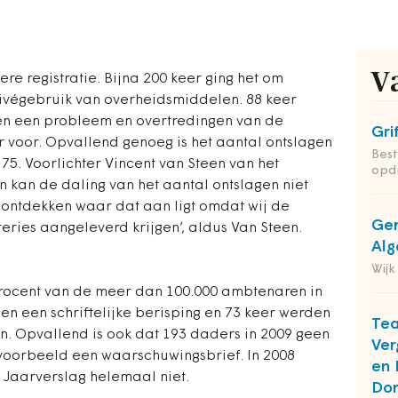
V
ere registratie. Bijna 200 keer ging het om
rivégebruik van overheidsmiddelen. 88 keer
 een probleem en overtredingen van de
Gri
r voor. Opvallend genoeg is het aantal ontslagen
Bes
75. Voorlichter Vincent van Steen van het
opd
 kan de daling van het aantal ontslagen niet
l ontdekken waar dat aan ligt omdat wij de
Gem
teries aangeleverd krijgen’, aldus Van Steen.
Alg
Wijk
 procent van de meer dan 100.000 ambtenaren in
n een schriftelijke berisping en 73 keer werden
Te
. Opvallend is ook dat 193 daders in 2009 geen
Ver
jvoorbeeld een waarschuwingsbrief. In 2008
en 
 Jaarverslag helemaal niet.
Do