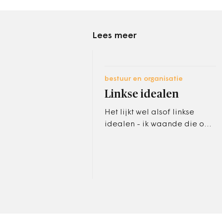
Lees meer
bestuur en organisatie
Linkse idealen
Het lijkt wel alsof linkse
idealen - ik waande die op
de mestvaalt van de
geschiedenis - terug zijn in
nieuwe gedaante. Ooit
geloofden we…