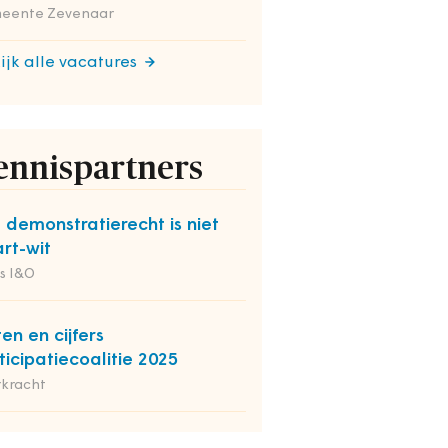
eente Zevenaar
ijk alle vacatures
ennispartners
 demonstratierecht is niet
rt-wit
s I&O
ten en cijfers
ticipatiecoalitie 2025
rkracht