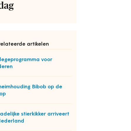
dag
elateerde artikelen
legeprogramma voor
deren
eimhouding Bibob op de
op
adelijke stierkikker arriveert
Nederland