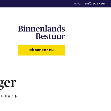
inloggen
zoeken
abonneer nu
ger
stijging