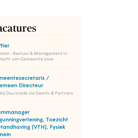
acatures
ffier
tman - Bestuur & Management in
racht van Gemeente Lisse
eentesecretaris /
emeen Directeur
 bij Duurstede via Geerts & Partners
ammanager
gunningverlening, Toezicht
Handhaving (VTH), Fysiek
mein