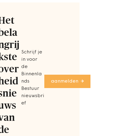
Het
bela
ngrij
Schrijf je
kste
in voor
over
de
Binnenla
heid
nds
aanmelden
Bestuur
snie
nieuwsbri
uws
ef
van
de