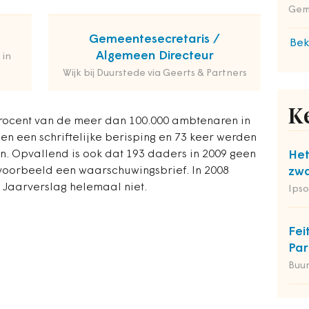
Gem
Gemeentesecretaris /
Bek
Algemeen Directeur
 in
Wijk bij Duurstede via Geerts & Partners
K
 procent van de meer dan 100.000 ambtenaren in
n een schriftelijke berisping en 73 keer werden
. Opvallend is ook dat 193 daders in 2009 geen
Het
jvoorbeeld een waarschuwingsbrief. In 2008
zwa
 Jaarverslag helemaal niet.
Ipso
Fei
Par
Buu