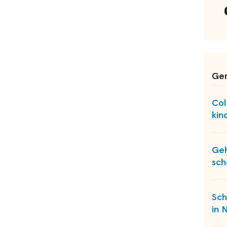
Ger
Col
kin
Geh
sch
Sch
in 