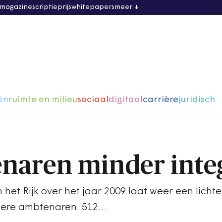
 magazine
scriptieprijs
whitepapers
meer
ën
ruimte en milieu
sociaal
digitaal
carrière
juridisch
naren minder inte
het Rijk over het jaar 2009 laat weer een lichte 
tegere ambtenaren. 512…