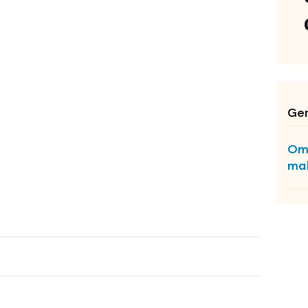
Ger
Omt
ma