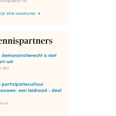
evingsdienst NL
ijk alle vacatures
ennispartners
 demonstratierecht is niet
rt-wit
s I&O
 participatiecultuur
bouwen: een leidraad - deel
Vocal