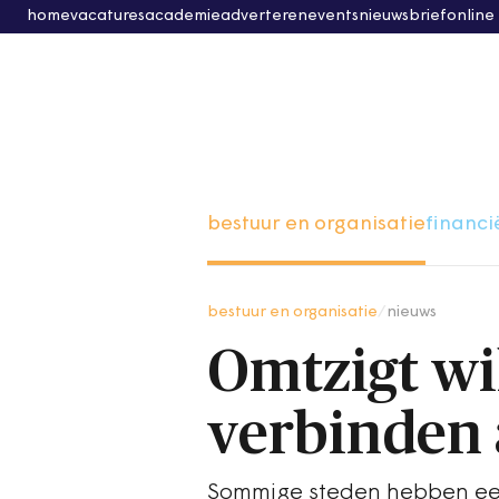
home
vacatures
academie
adverteren
events
nieuwsbrief
online
bestuur en organisatie
financi
bestuur en organisatie
/
nieuws
Omtzigt wi
verbinden 
Sommige steden hebben een