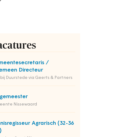
acatures
eentesecretaris /
emeen Directeur
 bij Duurstede via Geerts & Partners
rgemeester
eente Nissewaard
nisregisseur Agrarisch (32-36
)