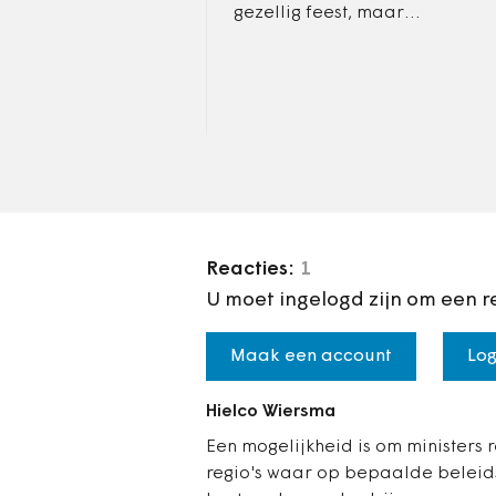
gezellig feest, maar
bereiden zich voor op
'passende maatregelen'
indien nodig.
Reacties:
1
U moet ingelogd zijn om een r
Maak een account
Log
Hielco Wiersma
Een mogelijkheid is om ministers 
regio's waar op bepaalde beleids