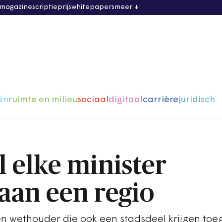
 magazine
scriptieprijs
whitepapers
meer
ën
ruimte en milieu
sociaal
digitaal
carrière
juridisch
l elke minister
aan een regio
 wethouder die ook een stadsdeel krijgen toe