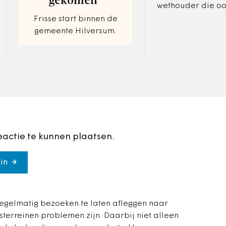
gekomen”
wethouder die oo
stadsdeel krijgen
Frisse start binnen de
toegewezen. Omtzi
gemeente Hilversum.
soortgelijks voor 
mogelijk maken.
eactie te kunnen plaatsen.
in
regelmatig bezoeken te laten afleggen naar
terreinen problemen zijn. Daarbij niet alleen