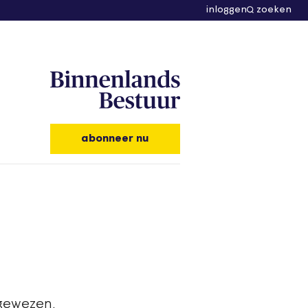
inloggen
zoeken
abonneer nu
gewezen.