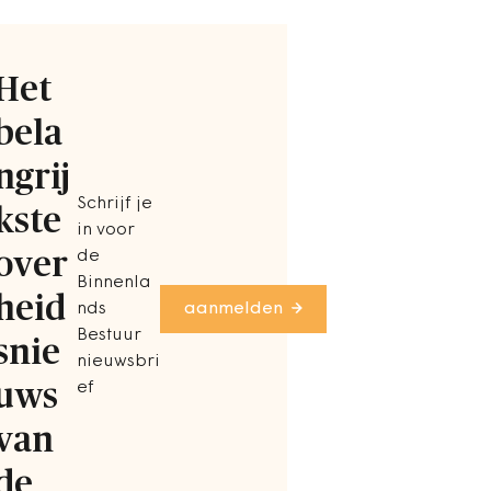
Het
bela
ngrij
Schrijf je
kste
in voor
over
de
Binnenla
heid
nds
aanmelden
Bestuur
snie
nieuwsbri
uws
ef
van
de