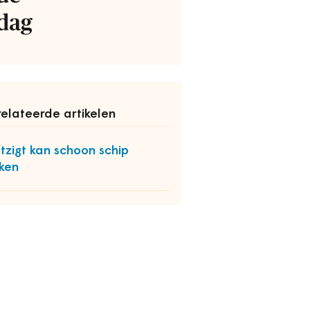
dag
elateerde artikelen
zigt kan schoon schip
ken