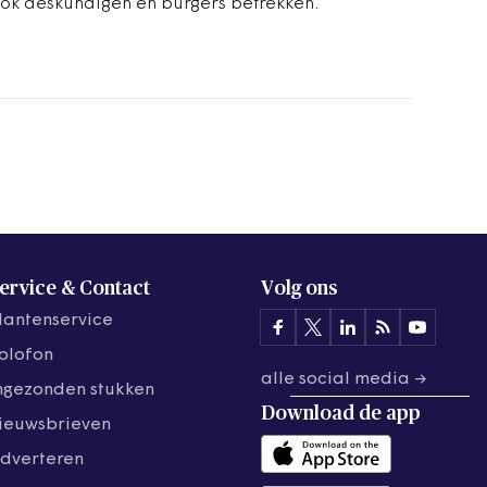
ok deskundigen en burgers betrekken.
ervice & Contact
Volg ons
lantenservice
olofon
alle social media →
ngezonden stukken
Download de
app
ieuwsbrieven
dverteren