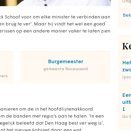
Omg
Bek
ick Schoof voor om elke minister te verbinden aan
n brug te ver'. Maar hij vindt het wel een goed
arissen op een andere manier vaker te laten zien
K
Burgemeester
Het
gemeente Nissewaard
zwa
ners
Ipso
Een
uit
1
anieren om de in het hoofdlijnenakkoord
 om de banden met regio's aan te halen. 'In een
Go 
egelijk beleefd dat Den Haag best ver weg is',
 dat het nieuwe kabinet daar een wat