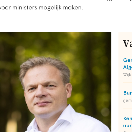
s voor ministers mogelijk maken.
V
Gem
Alg
Wijk
Bu
gem
Ken
uur