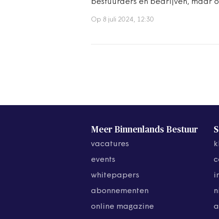
bestuurders en bedrijven, maar o
Op 8 juli 2024, 12:30
Meer Binnenlands Bestuur
S
vacatures
k
events
c
whitepapers
i
abonnementen
n
online magazine
a