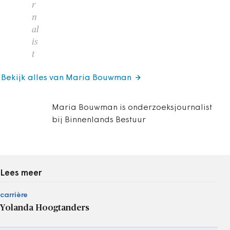
r
n
al
is
t
Bekijk alles van Maria Bouwman
Maria Bouwman is onderzoeksjournalist
bij Binnenlands Bestuur
Lees meer
carrière
Yolanda Hoogtanders