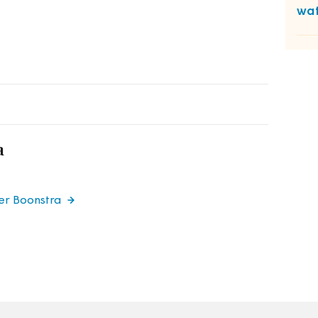
wat
a
er Boonstra