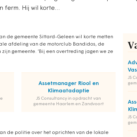
 ferm. Hij wil korte…
an de gemeente Sittard-Geleen wil korte metten
V
ale afdeling van de motorclub Bandidos, de
n zijn gemeente. ‘Bij een overtreding jagen we ze
Adv
Va
JS C
Assetmanager Riool en
gem
Klimaatadaptie
de
JS Consultancy in opdracht van
Ass
gemeente Haarlem en Zandvoort
Kli
JS C
gem
 de politie over het oprichten van de lokale