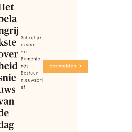
Het
bela
ngrij
Schrijf je
kste
in voor
over
de
Binnenla
heid
nds
aanmelden
Bestuur
snie
nieuwsbri
uws
ef
van
de
dag