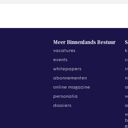
Meer Binnenlands Bestuur
S
vacatures
k
events
c
whitepapers
i
abonnementen
n
online magazine
a
personalia
v
dossiers
a
b
g