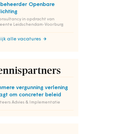
kbeheerder Openbare
lichting
onsultancy in opdracht van
eente Leidschendam-Voorburg
ijk alle vacatures
ennispartners
mmere vergunning verlening
agt om concreter beleid
iteers Advies & Implementatie