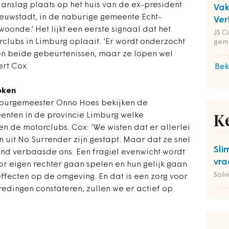
anslag plaats op het huis van de ex-president
Va
euwstadt, in de naburige gemeente Echt-
Ver
 woonde.’ Het lijkt een eerste signaal dat het
JS C
clubs in Limburg oplaait. ‘Er wordt onderzocht
gem
sen beide gebeurtenissen, maar ze lopen wel
ert Cox.
Bek
oken
e burgemeester Onno Hoes bekijken de
enten in de provincie Limburg welke
K
en de motorclubs. Cox: ‘We wisten dat er allerlei
 uit No Surrender zijn gestapt. Maar dat ze snel
Sli
land verbaasde ons. Een fragiel evenwicht wordt
vra
or eigen rechter gaan spelen en hun gelijk gaan
Solv
ffecten op de omgeving. En dat is een zorg voor
edingen constateren, zullen we er actief op