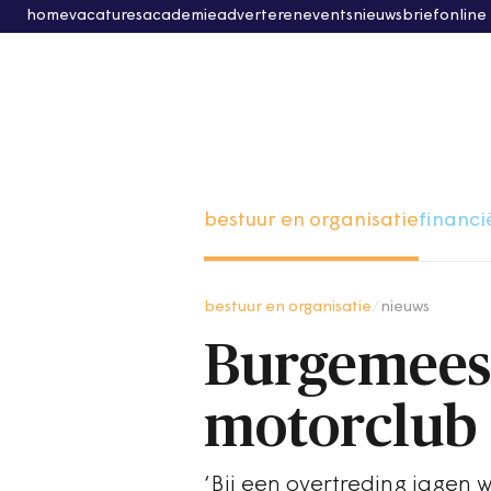
home
vacatures
academie
adverteren
events
nieuwsbrief
online
bestuur en organisatie
financi
bestuur en organisatie
/
nieuws
Burgemeest
motorclub 
‘Bij een overtreding jagen 