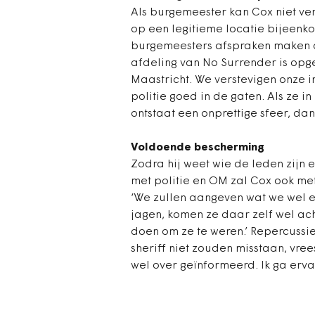
Als burgemeester kan Cox niet ve
op een legitieme locatie bijeenko
burgemeesters afspraken maken op
afdeling van No Surrender is opg
Maastricht. We verstevigen onze 
politie goed in de gaten. Als ze i
ontstaat een onprettige sfeer, da
Voldoende bescherming
Zodra hij weet wie de leden zijn 
met politie en OM zal Cox ook met
‘We zullen aangeven wat we wel en 
jagen, komen ze daar zelf wel acht
doen om ze te weren.’ Repercussi
sheriff niet zouden misstaan, vrees
wel over geïnformeerd. Ik ga erva