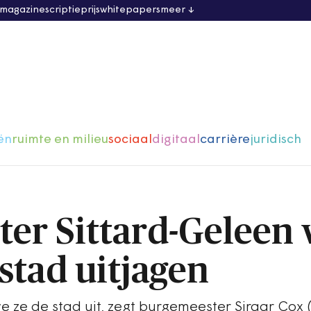
 magazine
scriptieprijs
whitepapers
meer
ën
ruimte en milieu
sociaal
digitaal
carrière
juridisch
er Sittard-Geleen 
stad uitjagen
we ze de stad uit, zegt burgemeester Sjraar Cox 