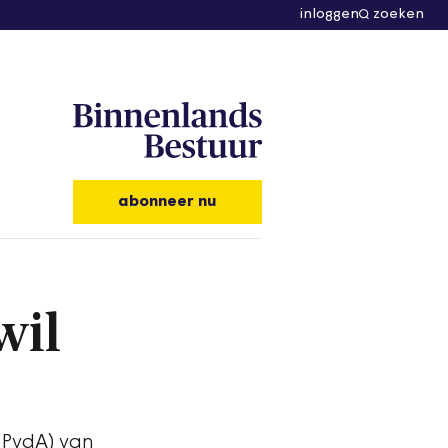
inloggen
zoeken
abonneer nu
wil
(PvdA) van