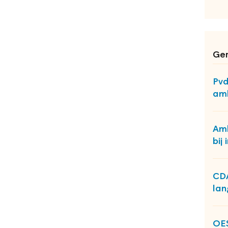
Ger
Pvd
am
Amb
bij
CDA
lan
OES