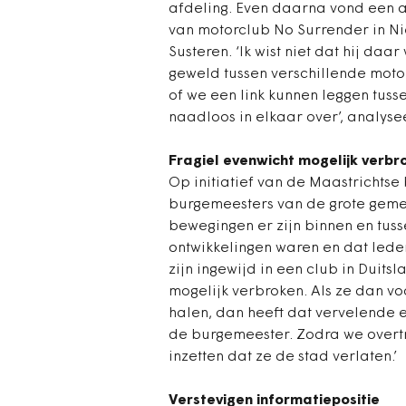
afdeling. Even daarna vond een a
van motorclub No Surrender in Ni
Susteren. ‘Ik wist niet dat hij daar
geweld tussen verschillende motor
of we een link kunnen leggen tus
naadloos in elkaar over’, analyse
Fragiel evenwicht mogelijk verbr
Op initiatief van de Maastrichts
burgemeesters van de grote geme
bewegingen er zijn binnen en tuss
ontwikkelingen waren en dat leden
zijn ingewijd in een club in Duits
mogelijk verbroken. Als ze dan vo
halen, dan heeft dat vervelende e
de burgemeester. Zodra we overtr
inzetten dat ze de stad verlaten.’
Verstevigen informatiepositie