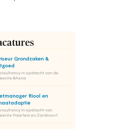
acatures
iseur Grondzaken &
stgoed
onsultancy in opdracht van de
eente Altena
etmanager Riool en
maatadaptie
onsultancy in opdracht van
eente Haarlem en Zandvoort