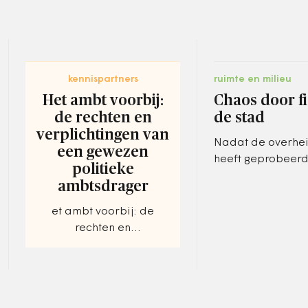
kennispartners
ruimte en milieu
Het ambt voorbij:
Chaos door fi
de rechten en
de stad
verplichtingen van
Nadat de overhei
een gewezen
heeft geprobeer
politieke
burgers uit de au
ambtsdrager
fiets of in het ov t
de fiets en de co
et ambt voorbij: de
met…
rechten en
verplichtingen van een
gewezen politieke
ambtsdrager