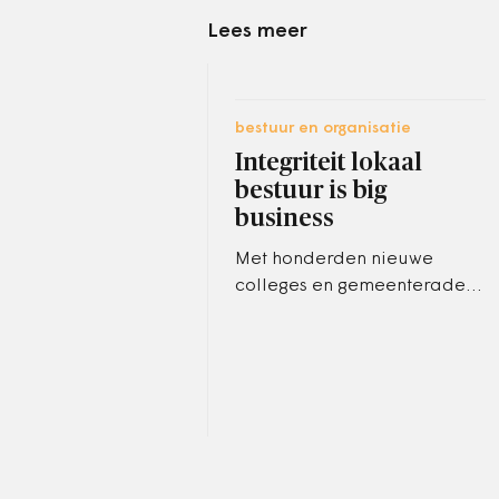
Lees meer
bestuur en organisatie
Integriteit lokaal
bestuur is big
business
Met honderden nieuwe
colleges en gemeenteraden
voor de deur is het een
natuurlijk moment om de
integriteit van het lokaal
bestuur op de…