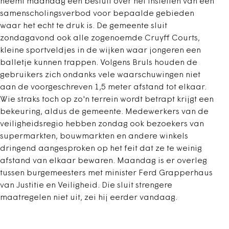
neemt maandag een besluit over het instellen van een
samenscholingsverbod voor bepaalde gebieden
waar het echt te druk is. De gemeente sluit
zondagavond ook alle zogenoemde Cruyff Courts,
kleine sportveldjes in de wijken waar jongeren een
balletje kunnen trappen. Volgens Bruls houden de
gebruikers zich ondanks vele waarschuwingen niet
aan de voorgeschreven 1,5 meter afstand tot elkaar.
Wie straks toch op zo'n terrein wordt betrapt krijgt een
bekeuring, aldus de gemeente. Medewerkers van de
veiligheidsregio hebben zondag ook bezoekers van
supermarkten, bouwmarkten en andere winkels
dringend aangesproken op het feit dat ze te weinig
afstand van elkaar bewaren. Maandag is er overleg
tussen burgemeesters met minister Ferd Grapperhaus
van Justitie en Veiligheid. Die sluit strengere
maatregelen niet uit, zei hij eerder vandaag.