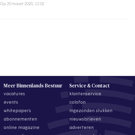
Op 20 maart 2020, 12:02
Meer Binnenlands Bestuur
Service & Contact
vacatures
klantenservice
events
colofon
whitepapers
ingezonden stukken
abonnementen
nieuwsbrieven
online magazine
adverteren