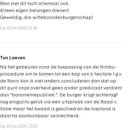
Men ziet dit toch allemaal ook.
Alleen eigen belangen dienen!
Geweldig, die witteboordenburgerschap!
Op 20 juni 2009, 01:44
Ton Laeven
Na het gebeuren rond de toepassing van de Nimby-
procedure om te komen tot een kap van 6 hectare t.g.v.
de Navo kan ik niet anders concluderen dan dat op
dit punt onze overheid geen ander predicaat verdient
dan "bananenrepubliek:". De burger krijgt achteragf
nog enigszins gelijk via een uitspraak van de Raad v.
State maar het kwaad is geschied en de toestand is
daarna aantoonbaar verslechterd.
Op 20 juni 2009, 13:22