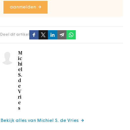
aanmelden
Deel dit artikel
M
ic
hi
el
S.
d
e
V
ri
e
s
Bekijk alles van Michiel S. de Vries