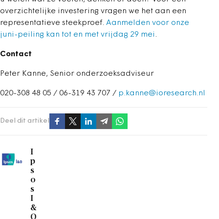
overzichtelijke investering vragen we het aan een
representatieve steekproef.
Aanmelden voor onze
juni-peiling kan tot en met vrijdag 29 mei
.
Contact
Peter Kanne, Senior onderzoeksadviseur
020-308 48 05 / 06-319 43 707 /
p.kanne@ioresearch.nl
Deel dit artikel
I
p
s
o
s
I
&
O