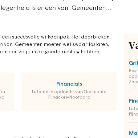
erlegenheid is er een van. Gemeenten…
or een succesvolle wijkaanpak. Het doorbreken
V
een van. Gemeenten moeten weliswaar loslaten,
ken een zetje in de goede richting hebben
Gri
Bes
opd
Zoo
Financials
 in
Latentis in opdracht van Gemeente
op
Pijnacker-Nootdorp
Fin
Late
Pij
Man