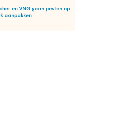
cher en VNG gaan pesten op
rk aanpakken