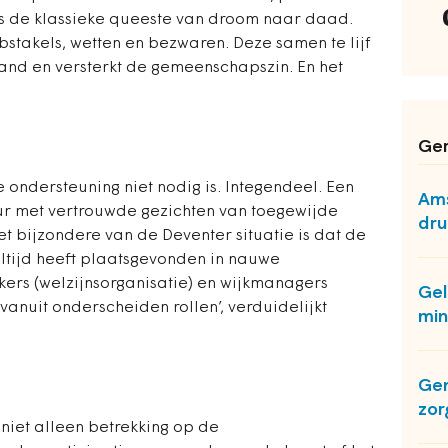
 is de klassieke queeste van droom naar daad.
bstakels, wetten en bezwaren. Deze samen te lijf
nd en versterkt de gemeenschapszin. En het
Ger
e ondersteuning niet nodig is. Integendeel. Een
Ams
r met vertrouwde gezichten van toegewijde
dru
Het bijzondere van de Deventer situatie is dat de
ltijd heeft plaatsgevonden in nauwe
rs (welzijnsorganisatie) en wijkmanagers
Gel
anuit onderscheiden rollen’, verduidelijkt
mi
Gem
zor
niet alleen betrekking op de