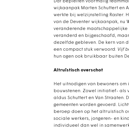
Dat bepleiten voormalig teamma
wijkaanpak Marten Schuttert en Ap
werkte bij welzijnstelling Raster
van de Deventer wijkaanpak, nu 
veranderende maatschappelijke 
veranderd en bijgeschaafd, maar 
dezelfde gebleven. De kern van d
een compact stuk verwoord:
Vijf 
hun ogen ook bruikbaar buiten De
Altruïstisch overschot
Het uitnodigen van bewoners om i
bouwstenen. Zowel initiatief- als
aldus Schuttert en Van Straaten.
gemeenten worden gevoerd. Licht
beroep doen op het altruïstisch ov
sociale werkers, jongeren- en k
individueel dan wel in samenwer