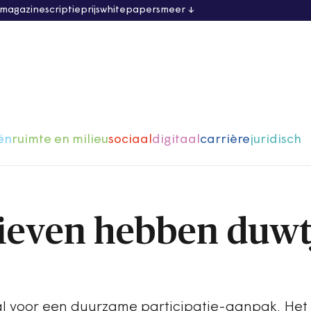
 magazine
scriptieprijs
whitepapers
meer
ën
ruimte en milieu
sociaal
digitaal
carrière
juridisch
tieven hebben duwt
aal voor een duurzame participatie-aanpak. Het