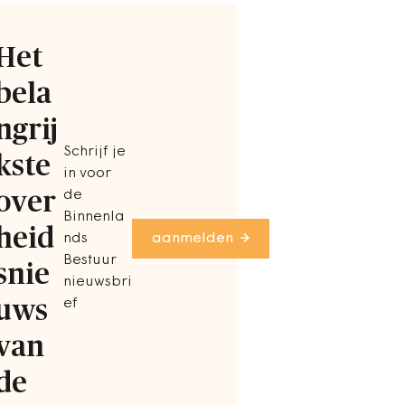
Het
bela
ngrij
Schrijf je
kste
in voor
over
de
Binnenla
heid
nds
aanmelden
Bestuur
snie
nieuwsbri
uws
ef
van
de