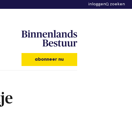
inloggen
zoeken
abonneer nu
je