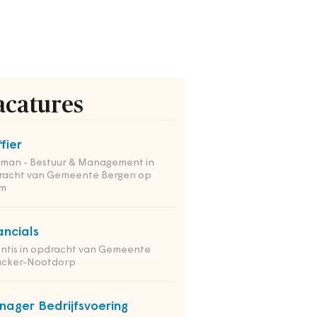
acatures
ffier
tman - Bestuur & Management in
racht van Gemeente Bergen op
m
ancials
ntis in opdracht van Gemeente
nacker-Nootdorp
ager Bedrijfsvoering