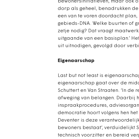
bewonersinitiatieven, maar ook o
dorp als geheel, benadrukken de 
een van te voren doordacht plan,
gebieds-DNA. Welke buurten of g
zetje nodig? Dat vraagt maatwerk 
uitgaande van een basisplan.’ He
uit uitnodigen, gevolgd door verb
Eigenaarschap
Last but not least is eigenaarscha
eigenaarschap gaat over de midd
Schuttert en Van Straaten. ‘In de
afweging van belangen. Daarbij 
inspraakprocedures, adviesorgane
democratie hoort volgens hen het 
Deventer is deze verantwoordelijkh
bewoners bestaat’, verduidelijkt 
technisch voorzitter en bereid ve