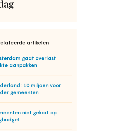
dag
elateerde artikelen
terdam gaat overlast
kte aanpakken
derland: 10 miljoen voor
nder gemeenten
eenten niet gekort op
gbudget