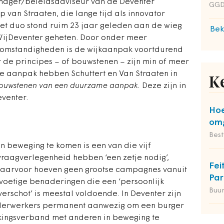
nager/beleidsadviseur van de Deventer
GGD
 van Straaten, die lange tijd als innovator
. Het duo stond ruim 23 jaar geleden aan de wieg
Bek
WijDeventer geheten. Door onder meer
omstandigheden is de wijkaanpak voortdurend
de principes – of bouwstenen – zijn min of meer
e aanpak hebben Schuttert en Van Straaten in
K
bouwstenen van een duurzame aanpak.
Deze zijn in
venter.
Hoe
omg
Bes
n beweging te komen is een van die vijf
 vraagverlegenheid hebben ‘een zetje nodig’,
Fei
 Daarvoor hoeven geen grootse campagnes vanuit
Par
voetige benaderingen die een ‘persoonlijk
Buu
erschot’ is meestal voldoende. In Deventer zijn
inderwerkers permanent aanwezig om een burger
kingsverband met anderen in beweging te