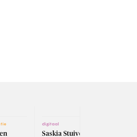
tie
digitaal
digit
ven
Saskia Stuiveling-prijs
Bev