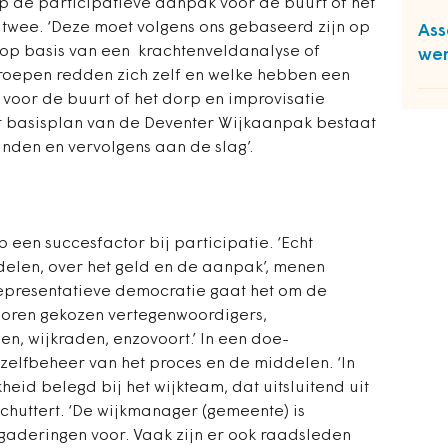
p de participatieve aanpak voor de buurt of het
twee. ‘Deze moet volgens ons gebaseerd zijn op
Ass
 op basis van een krachtenveldanalyse of
we
roepen redden zich zelf en welke hebben een
voor de buurt of het dorp en improvisatie
t basisplan van de Deventer Wijkaanpak bestaat
inden en vervolgens aan de slag’.
p een succesfactor bij participatie. ‘Echt
elen, over het geld en de aanpak’, menen
 representatieve democratie gaat het om de
horen gekozen vertegenwoordigers,
n, wijkraden, enzovoort.’ In een doe-
zelfbeheer van het proces en de middelen. ‘In
eid belegd bij het wijkteam, dat uitsluitend uit
Schuttert. ‘De wijkmanager (gemeente) is
rgaderingen voor. Vaak zijn er ook raadsleden