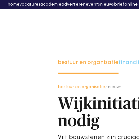
home
vacatures
academie
adverteren
events
nieuwsbrief
online
bestuur en organisatie
financi
bestuur en organisatie
/
nieuws
Wijkinitia
nodig
Vijf bouwstenen zijn cruci