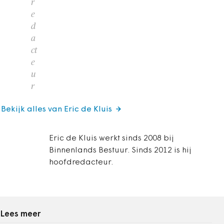
r
e
d
a
ct
e
u
r
Bekijk alles van Eric de Kluis
Eric de Kluis werkt sinds 2008 bij
Binnenlands Bestuur. Sinds 2012 is hij
hoofdredacteur.
Lees meer