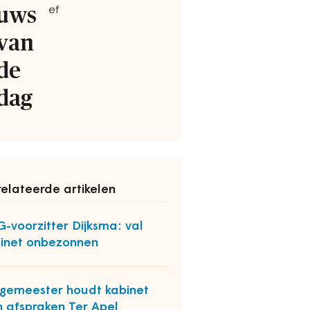
uws
ef
van
de
dag
elateerde artikelen
-voorzitter Dijksma: val
inet onbezonnen
gemeester houdt kabinet
 afspraken Ter Apel