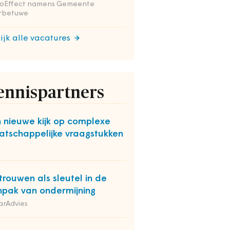
ioEffect namens Gemeente
rbetuwe
ijk alle vacatures
ennispartners
 nieuwe kijk op complexe
tschappelijke vraagstukken
O
trouwen als sleutel in de
pak van ondermijning
arAdvies