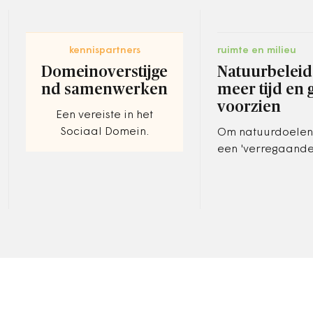
kennispartners
ruimte en milieu
Domeinoverstijge
Natuurbeleid
nd samenwerken
meer tijd en 
voorzien
Een vereiste in het
Sociaal Domein.
Om natuurdoelen 
een 'verregaand
verandering nodi
agrarische bedrij
PBL en Wagening
University en Res