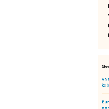
Ger
VNG
kab
Bur
aan