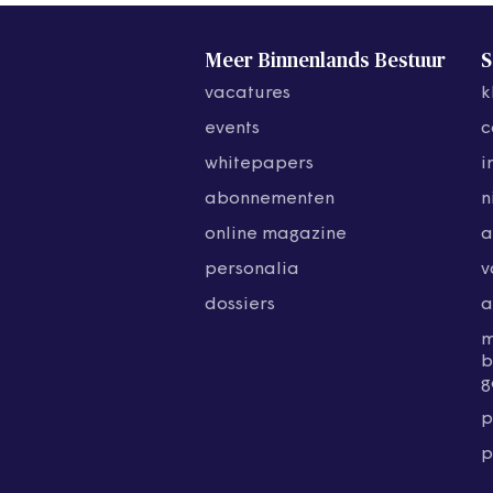
Meer Binnenlands Bestuur
S
vacatures
k
events
c
whitepapers
i
abonnementen
n
online magazine
a
personalia
v
dossiers
a
b
g
p
p