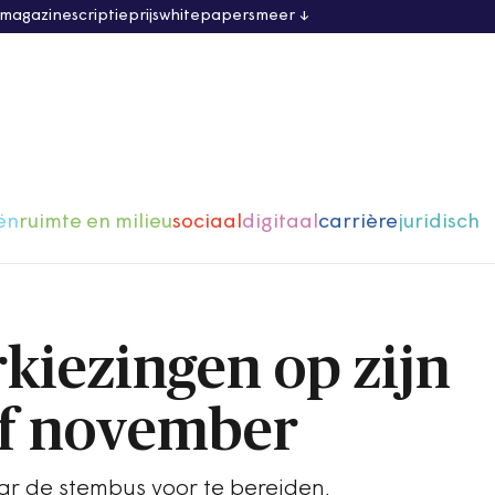
 magazine
scriptieprijs
whitepapers
meer
ën
ruimte en milieu
sociaal
digitaal
carrière
juridisch
kiezingen op zijn
lf november
ar de stembus voor te bereiden.