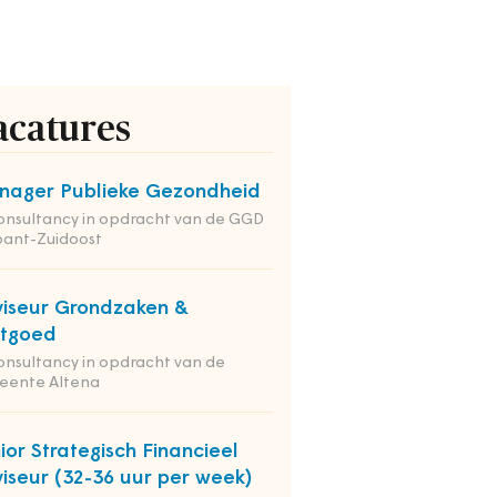
acatures
ager Publieke Gezondheid
onsultancy in opdracht van de GGD
bant-Zuidoost
iseur Grondzaken &
stgoed
onsultancy in opdracht van de
eente Altena
ior Strategisch Financieel
iseur (32-36 uur per week)