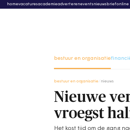
home
vacatures
academie
adverteren
events
nieuwsbrief
online
bestuur en organisatie
financi
bestuur en organisatie
/
nieuws
Nieuwe ver
vroegst ha
Het kost tijd om de gang na