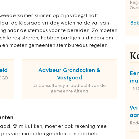
Reg
Ove
weede Kamer kunnen op zijn vroegst half
aat de Kiesraad vrijdag weten na de val van
Bek
gang naar de stembus voor te bereiden. Zo moeten
ch te registreren, hebben partijen tijd nodig om
en en moeten gemeenten stembureaus regelen.
K
eid
Adviseur Grondzaken &
Een
Vastgoed
 GGD
maa
JS Consultancy in opdracht van de
TN
gemeente Altena
Ver
aan
enten
Rad
sraad, Wim Kuijken, moet er ook rekening mee
 pas vier maanden geleden een dubbele