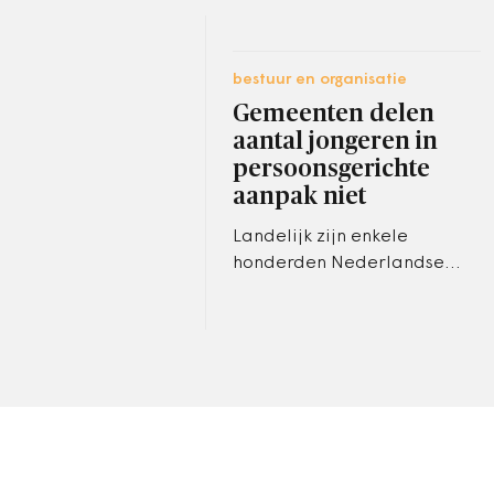
bestuur en organisatie
Gemeenten delen
aantal jongeren in
persoonsgerichte
aanpak niet
Landelijk zijn enkele
honderden Nederlandse
(jonge) mannen actief op
online platforms waar
rechts-terroristisch
gedachtegoed wordt
gedeeld.