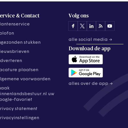
ervice & Contact
Volg ons
lantenservice
olofon
alle social media →
ngezonden stukken
Download de
app
ieuwsbrieven
dverteren
acature plaatsen
lgemene voorwaarden
alles over de app →
maak
innenlandsbestuur.nl uw
oogle-favoriet
rivacy statement
rivacyinstellingen