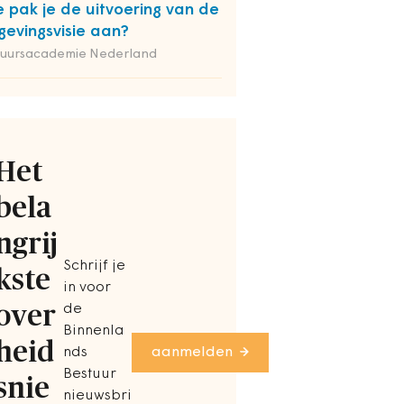
 pak je de uitvoering van de
evingsvisie aan?
tuursacademie Nederland
Het
bela
ngrij
Schrijf je
kste
in voor
over
de
Binnenla
heid
nds
aanmelden
Bestuur
snie
nieuwsbri