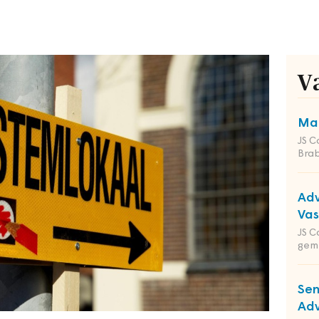
V
Man
JS C
Bra
Adv
Va
JS C
gem
Sen
Adv