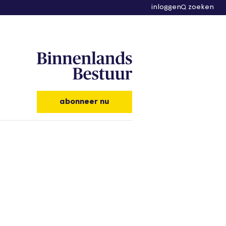
inloggen
zoeken
abonneer nu