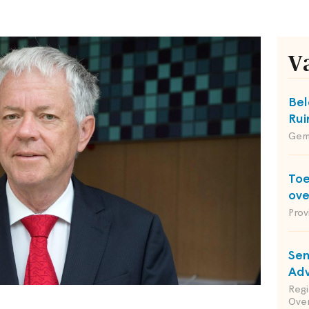
V
Bel
Rui
Gem
Toe
ov
Prov
Sen
Adv
Reg
Ove