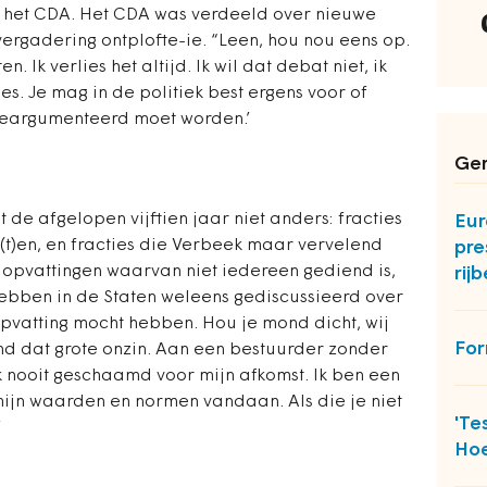
n het CDA. Het CDA was verdeeld over nieuwe
ergadering ontplofte-ie. “Leen, hou nou eens op.
 Ik verlies het altijd. Ik wil dat debat niet, ik
les. Je mag in de politiek best ergens voor of
 beargumenteerd moet worden.’
Ger
 de afgelopen vijftien jaar niet anders: fracties
Eur
(t)en, en fracties die Verbeek maar vervelend
pre
b opvattingen waarvan niet iedereen gediend is,
rijb
e hebben in de Staten weleens gediscussieerd over
pvatting mocht hebben. Hou je mond dicht, wij
For
vind dat grote onzin. Aan een bestuurder zonder
ok nooit geschaamd voor mijn afkomst. Ik ben een
jn waarden en normen vandaan. Als die je niet
'Te
’
Hoe