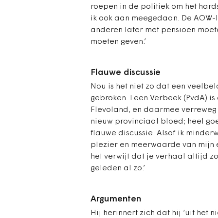
roepen in de politiek om het har
ik ook aan meegedaan. De AOW-leef
anderen later met pensioen moete
moeten geven.’
Flauwe discussie
Nou is het niet zo dat een veelbe
gebroken. Leen Verbeek (PvdA) is
Flevoland, en daarmee verreweg ‘s
nieuw provinciaal bloed; heel goe
flauwe discussie. Alsof ik minderw
plezier en meerwaarde van mijn e
het verwijt dat je verhaal altijd z
geleden al zo.’
Argumenten
Hij herinnert zich dat hij ‘uit het