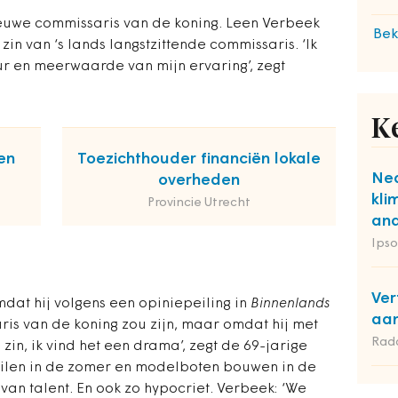
nieuwe commissaris van de koning. Leen Verbeek
Bek
in van ‘s lands langstzittende commissaris. ‘Ik
r en meerwaarde van mijn ervaring’, zegt
K
en
Toezichthouder financiën lokale
Ned
overheden
kli
Provincie Utrecht
and
Ipso
Ver
dat hij volgens een opiniepeiling in
Binnenlands
aan
is van de koning zou zijn, maar omdat hij met
Rad
zin, ik vind het een drama’, zegt de 69-jarige
eilen in de zomer en modelboten bouwen in de
van talent. En ook zo hypocriet. Verbeek: ‘We