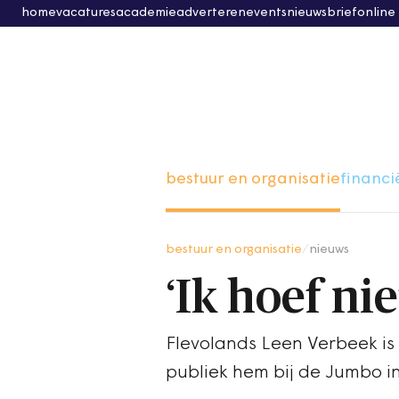
home
vacatures
academie
adverteren
events
nieuwsbrief
online
bestuur en organisatie
financi
bestuur en organisatie
/
nieuws
‘Ik hoef ni
Flevolands Leen Verbeek is 
publiek hem bij de Jumbo in 