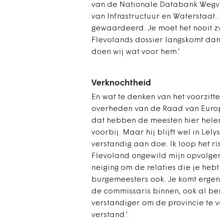
van de Nationale Databank Wegver
van Infrastructuur en Waterstaat
gewaardeerd. Je moet het nooit zw
Flevolands dossier langskomt dan i
doen wij wat voor hem.’
Verknochtheid
En wat te denken van het voorzitt
overheden van de Raad van Europa
dat hebben de meesten hier helema
voorbij. Maar hij blijft wel in Lel
verstandig aan doe. Ik loop het r
Flevoland ongewild mijn opvolger
neiging om de relaties die je heb
burgemeesters ook. Je komt ergen
de commissaris binnen, ook al ben
verstandiger om de provincie te ve
verstand.’