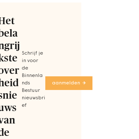
Het
bela
ngrij
Schrijf je
kste
in voor
over
de
Binnenla
heid
nds
aanmelden
Bestuur
snie
nieuwsbri
uws
ef
van
de