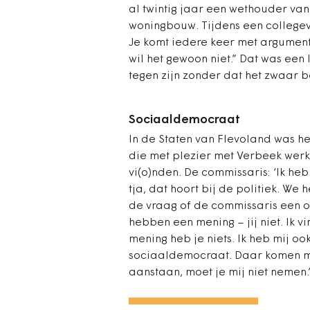
al twintig jaar een wethouder va
woningbouw. Tijdens een collegev
Je komt iedere keer met argumenten.
wil het gewoon niet.” Dat was een 
tegen zijn zonder dat het zwaar
Sociaaldemocraat
In de Staten van Flevoland was het
die met plezier met Verbeek werk
vi(o)nden. De commissaris: ‘Ik he
tja, dat hoort bij de politiek. W
de vraag of de commissaris een o
hebben een mening – jij niet. Ik 
mening heb je niets. Ik heb mij o
sociaaldemocraat. Daar komen mi
aanstaan, moet je mij niet nemen.