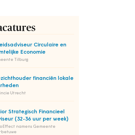
acatures
eidsadviseur Circulaire en
mtelijke Economie
eente Tilburg
zichthouder financiën lokale
erheden
incie Utrecht
ior Strategisch Financieel
iseur (32-36 uur per week)
ioEffect namens Gemeente
rbetuwe