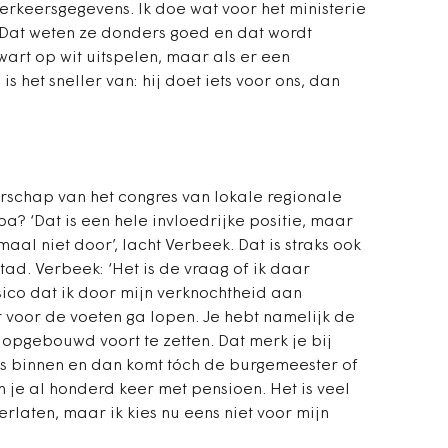
keersgegevens. Ik doe wat voor het ministerie
. Dat weten ze donders goed en dat wordt
art op wit uitspelen, maar als er een
s het sneller van: hij doet iets voor ons, dan
erschap van het congres van lokale regionale
? ‘Dat is een hele invloedrijke positie, maar
al niet door’, lacht Verbeek. Dat is straks ook
ystad. Verbeek: ‘Het is de vraag of ik daar
isico dat ik door mijn verknochtheid aan
 voor de voeten ga lopen. Je hebt namelijk de
t opgebouwd voort te zetten. Dat merk je bij
s binnen en dan komt tóch de burgemeester of
 je al honderd keer met pensioen. Het is veel
rlaten, maar ik kies nu eens niet voor mijn