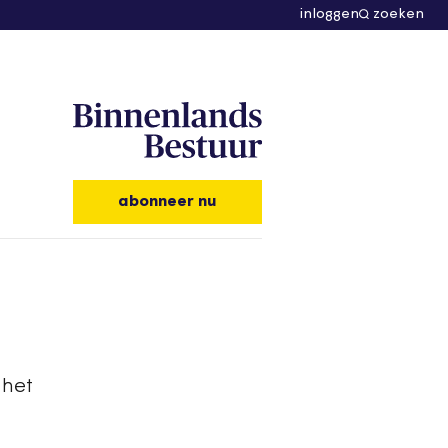
inloggen
zoeken
abonneer nu
 het