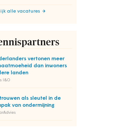
ijk alle vacatures
ennispartners
erlanders vertonen meer
maatmoeheid dan inwoners
ere landen
s I&O
trouwen als sleutel in de
pak van ondermijning
arAdvies