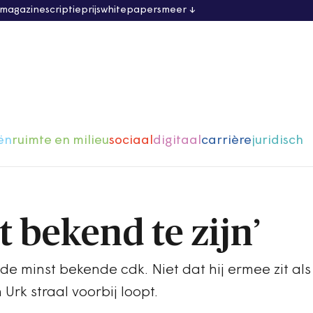
 magazine
scriptieprijs
whitepapers
meer
ën
ruimte en milieu
sociaal
digitaal
carrière
juridisch
et bekend te zijn’
de minst bekende cdk. Niet dat hij ermee zit als
Urk straal voorbij loopt.