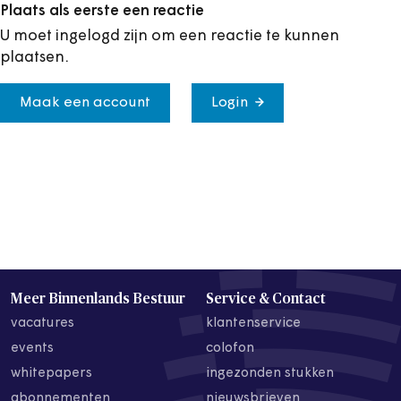
Plaats als eerste een reactie
U moet ingelogd zijn om een reactie te kunnen
plaatsen.
Maak een account
Login
Meer Binnenlands Bestuur
Service & Contact
vacatures
klantenservice
events
colofon
whitepapers
ingezonden stukken
abonnementen
nieuwsbrieven