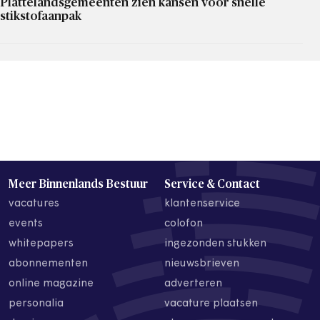
Plattelandsgemeenten zien kansen voor snelle
stikstofaanpak
Meer Binnenlands Bestuur
Service & Contact
vacatures
klantenservice
events
colofon
whitepapers
ingezonden stukken
abonnementen
nieuwsbrieven
online magazine
adverteren
personalia
vacature plaatsen