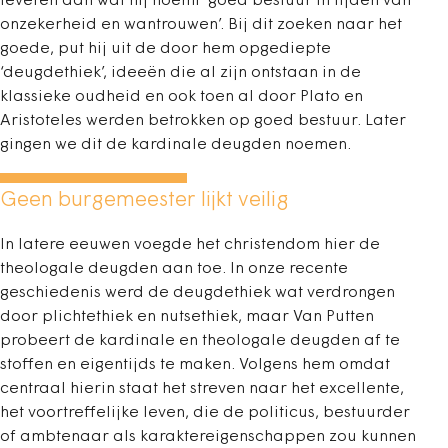
leveren aan wat hij noemt ‘goed bestuur in tijden van
onzekerheid en wantrouwen’. Bij dit zoeken naar het
goede, put hij uit de door hem opgediepte
‘deugdethiek’, ideeën die al zijn ontstaan in de
klassieke oudheid en ook toen al door Plato en
Aristoteles werden betrokken op goed bestuur. Later
gingen we dit de kardinale deugden noemen.
Geen burgemeester lijkt veilig
In latere eeuwen voegde het christendom hier de
theologale deugden aan toe. In onze recente
geschiedenis werd de deugdethiek wat verdrongen
door plichtethiek en nutsethiek, maar Van Putten
probeert de kardinale en theologale deugden af te
stoffen en eigentijds te maken. Volgens hem omdat
centraal hierin staat het streven naar het excellente,
het voortreffelijke leven, die de politicus, bestuurder
of ambtenaar als karaktereigenschappen zou kunnen