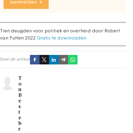
aanmelden
Tien deugden voor politiek en overheid door Robert
van Putten 2022
Gratis te downloaden
Deel dit artikel
T
o
n
B
e
s
t
e
b
r